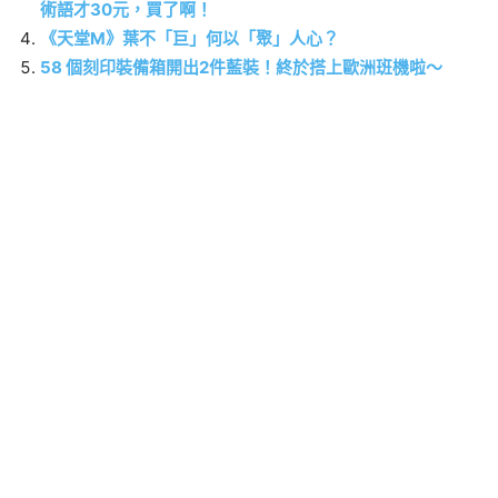
術語才30元，買了啊！
《天堂M》葉不「巨」何以「聚」人心？
58 個刻印裝備箱開出2件藍裝！終於搭上歐洲班機啦～