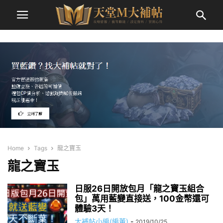
Home
Tags
龍之寶玉
龍之寶玉
日服26日開放包月「龍之寶玉組合
包」萬用藍變直接送，100金幣還可
體驗3天！
大補帖小編(編董)
-
2019/10/25