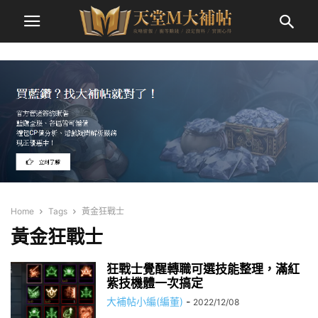
Home
Tags
黃金狂戰士
黃金狂戰士
狂戰士覺醒轉職可選技能整理，滿紅
紫技機體一次搞定
大補帖小編(編董)
-
2022/12/08