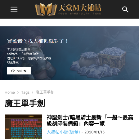
Home
Tags
魔王單手劍
魔王單手劍
神聖劍士/暗黑騎士最新「一般～最高
級刻印裝備箱」內容一覽
大補帖小編(編董)
-
2020/01/15