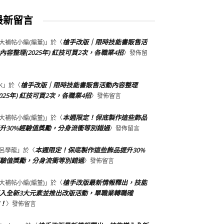
最新留言
槍手改版｜限時技能書販售活
大補帖小編(編董)
」於〈
內容整理(2025年) 紅技可買2次，各職業4招
〉發佈留
槍手改版｜限時技能書販售活動內容整理
K
」於〈
2025年) 紅技可買2次，各職業4招
〉發佈留言
本週限定！保底製作這些飾品
大補帖小編(編董)
」於〈
升30%經驗值獎勵，分身流衝等別錯過
〉發佈留言
本週限定！保底製作這些飾品提升30%
呂學龍
」於〈
驗值獎勵，分身流衝等別錯過
〉發佈留言
槍手改版最新情報釋出，技能
大補帖小編(編董)
」於〈
入全新3大元素並推出改版活動，單職業轉職確
！
〉發佈留言