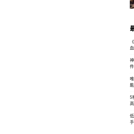
《
血
神
件
唯
能
5
高
低
手