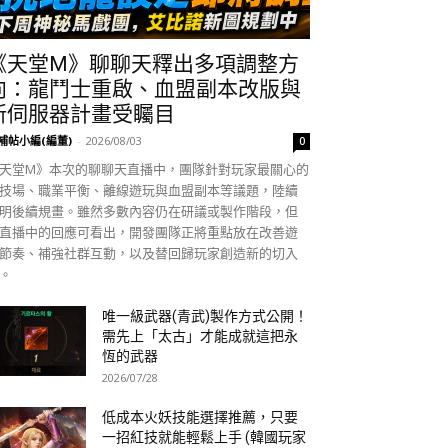
《天堂M》聊聊天釋出多項調整方
向：龍鬥士重啟、血盟副本改版與
新伺服器計畫受矚目
補帖小編(編董)
-
2026/08/03
0
天堂M》本次的聊聊天直播中，團隊針對玩家最關心的
技場、職業平衡、離線遊玩與血盟副本等議題，陸續
明後續規畫。雖然多數內容仍在研議或製作階段，但
直播中的回應可看出，開發團隊正將重點放在改善遊
節奏、補強社群互動，以及替回歸玩家創造新的切入
。
唯一級武器(青武)製作方式公開！
需先上「太古」才能成就這把永
恆的武器
2026/07/28
低成本火妖技能選擇推薦，只要
一招紅技就能輕鬆上手 (韓國玩家