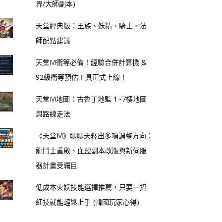
界/大師副本)
天堂經典版：王族、妖精、騎士、法
師配點建議
天堂M衝等必備！經驗合併計算機 &
92級衝等預估工具正式上線！
天堂M地圖：古魯丁地監 1~7樓地圖
與路線走法
《天堂M》聊聊天釋出多項調整方向：
龍鬥士重啟、血盟副本改版與新伺服
器計畫受矚目
低成本火妖技能選擇推薦，只要一招
紅技就能輕鬆上手 (韓國玩家心得)