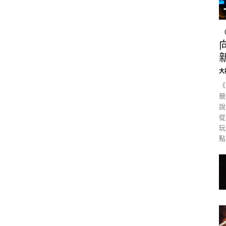
大
《
競
說
從
玩
點