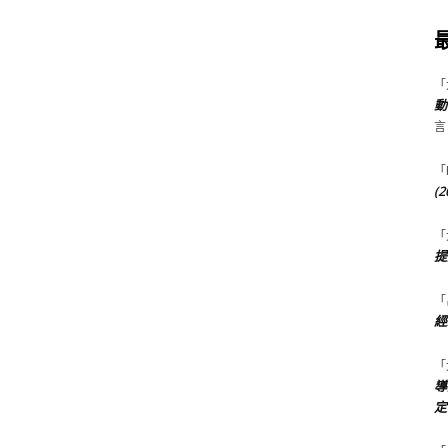
「
動
言
「
(
「
提
「
經
「
導
定