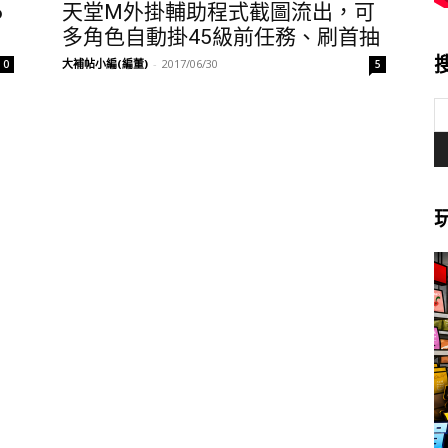
6
天堂M外掛輔助程式截圖流出，可
多角色自動掛45級前任務、刷首抽
大補帖小編(編董)
-
2017/06/30
0
5