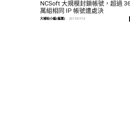
NCSoft 大規模封鎖帳號，超過 3
萬組相同 IP 帳號遭處決
大補帖小編(編董)
-
2017/07/13