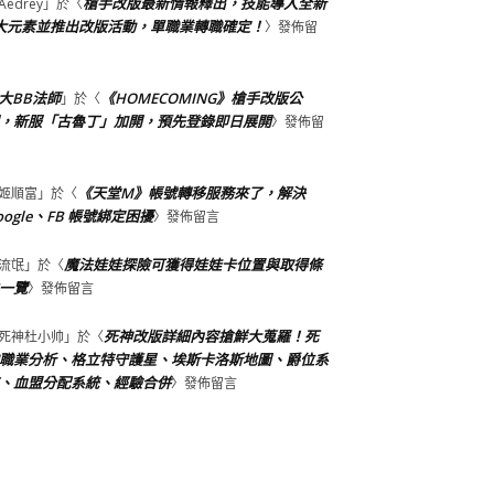
槍手改版最新情報釋出，技能導入全新
Aedrey
」於〈
大元素並推出改版活動，單職業轉職確定！
〉發佈留
大BB法師
《HOMECOMING》槍手改版公
」於〈
，新服「古魯丁」加開，預先登錄即日展開
〉發佈留
《天堂M》帳號轉移服務來了，解決
姬順富
」於〈
oogle、FB 帳號綁定困擾
〉發佈留言
魔法娃娃探險可獲得娃娃卡位置與取得條
流氓
」於〈
一覽
〉發佈留言
死神改版詳細內容搶鮮大蒐羅！死
死神杜小帅
」於〈
職業分析、格立特守護星、埃斯卡洛斯地圖、爵位系
、血盟分配系統、經驗合併
〉發佈留言