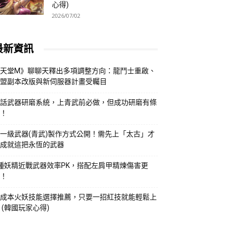
心得)
2026/07/02
最新資訊
天堂M》聊聊天釋出多項調整方向：龍鬥士重啟、
盟副本改版與新伺服器計畫受矚目
話武器研磨系統，上青武前必做，但成功研磨有條
！
一級武器(青武)製作方式公開！需先上「太古」才
成就這把永恆的武器
種妖精近戰武器效率PK，搭配左肩甲精煉傷害更
！
成本火妖技能選擇推薦，只要一招紅技就能輕鬆上
 (韓國玩家心得)