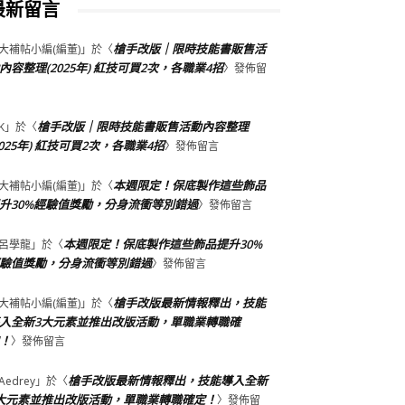
最新留言
槍手改版｜限時技能書販售活
大補帖小編(編董)
」於〈
內容整理(2025年) 紅技可買2次，各職業4招
〉發佈留
槍手改版｜限時技能書販售活動內容整理
K
」於〈
2025年) 紅技可買2次，各職業4招
〉發佈留言
本週限定！保底製作這些飾品
大補帖小編(編董)
」於〈
升30%經驗值獎勵，分身流衝等別錯過
〉發佈留言
本週限定！保底製作這些飾品提升30%
呂學龍
」於〈
驗值獎勵，分身流衝等別錯過
〉發佈留言
槍手改版最新情報釋出，技能
大補帖小編(編董)
」於〈
入全新3大元素並推出改版活動，單職業轉職確
！
〉發佈留言
槍手改版最新情報釋出，技能導入全新
Aedrey
」於〈
大元素並推出改版活動，單職業轉職確定！
〉發佈留