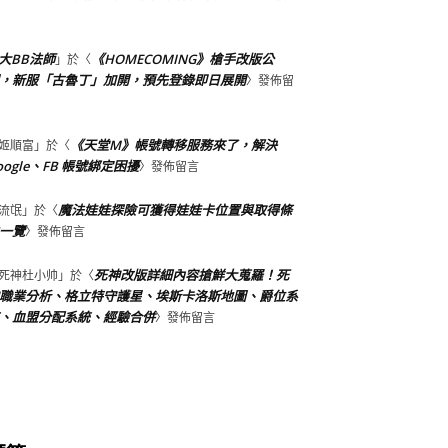
大BB法師
《HOMECOMING》槍手改版公
」於〈
，新服「古魯丁」加開，預先登錄即日展開
〉發佈留
《天堂M》帳號轉移服務來了，解決
姬順富
」於〈
oogle、FB 帳號綁定困擾
〉發佈留言
魔法娃娃探險可獲得娃娃卡位置與取得條
流氓
」於〈
一覽
〉發佈留言
死神改版詳細內容搶鮮大蒐羅！死
死神杜小帅
」於〈
職業分析、格立特守護星、埃斯卡洛斯地圖、爵位系
、血盟分配系統、經驗合併
〉發佈留言