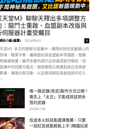
《天堂M》聊聊天釋出多項調整方
向：龍鬥士重啟、血盟副本改版與
新伺服器計畫受矚目
補帖小編(編董)
-
2026/08/03
0
天堂M》本次的聊聊天直播中，團隊針對玩家最關心的
技場、職業平衡、離線遊玩與血盟副本等議題，陸續
明後續規畫。雖然多數內容仍在研議或製作階段，但
直播中的回應可看出，開發團隊正將重點放在改善遊
節奏、補強社群互動，以及替回歸玩家創造新的切入
。
唯一級武器(青武)製作方式公開！
需先上「太古」才能成就這把永
恆的武器
2026/07/28
低成本火妖技能選擇推薦，只要
一招紅技就能輕鬆上手 (韓國玩家