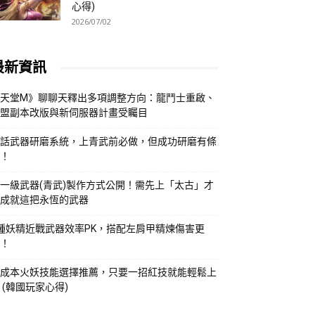
心得)
2026/07/02
最新資訊
天堂M》聊聊天釋出多項調整方向：龍鬥士重啟、
盟副本改版與新伺服器計畫受矚目
話武器研磨系統，上青武前必做，但成功研磨有條
！
一級武器(青武)製作方式公開！需先上「太古」才
成就這把永恆的武器
種妖精近戰武器效率PK，搭配左肩甲精煉傷害更
！
成本火妖技能選擇推薦，只要一招紅技就能輕鬆上
 (韓國玩家心得)