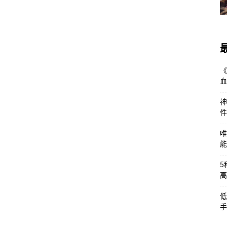
《
血
神
件
唯
能
5
高
低
手