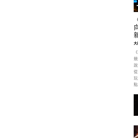
大
《
競
說
從
玩
點