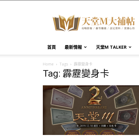
天
堂
M
大
補
帖
首頁
最新情報
天堂M TALKER
Home
Tags
霹靂變身卡
Tag: 霹靂變身卡