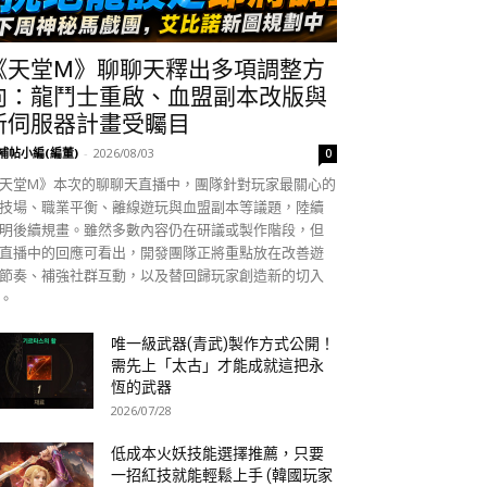
《天堂M》聊聊天釋出多項調整方
向：龍鬥士重啟、血盟副本改版與
新伺服器計畫受矚目
補帖小編(編董)
-
2026/08/03
0
天堂M》本次的聊聊天直播中，團隊針對玩家最關心的
技場、職業平衡、離線遊玩與血盟副本等議題，陸續
明後續規畫。雖然多數內容仍在研議或製作階段，但
直播中的回應可看出，開發團隊正將重點放在改善遊
節奏、補強社群互動，以及替回歸玩家創造新的切入
。
唯一級武器(青武)製作方式公開！
需先上「太古」才能成就這把永
恆的武器
2026/07/28
低成本火妖技能選擇推薦，只要
一招紅技就能輕鬆上手 (韓國玩家