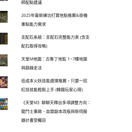
師配點建議
2025年最新練功打寶地點推薦&掛機
重點能力需求
支配石系統：支配石完整能力表 (含支
配石取得攻略)
天堂M地圖：古魯丁地監 1~7樓地圖
與路線走法
低成本火妖技能選擇推薦，只要一招
紅技就能輕鬆上手 (韓國玩家心得)
《天堂M》聊聊天釋出多項調整方向：
龍鬥士重啟、血盟副本改版與新伺服
器計畫受矚目