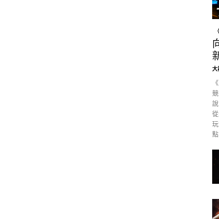
大
《
競
說
從
玩
點