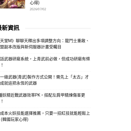
心得)
2026/07/02
最新資訊
天堂M》聊聊天釋出多項調整方向：龍鬥士重啟、
盟副本改版與新伺服器計畫受矚目
話武器研磨系統，上青武前必做，但成功研磨有條
！
一級武器(青武)製作方式公開！需先上「太古」才
成就這把永恆的武器
種妖精近戰武器效率PK，搭配左肩甲精煉傷害更
！
成本火妖技能選擇推薦，只要一招紅技就能輕鬆上
 (韓國玩家心得)