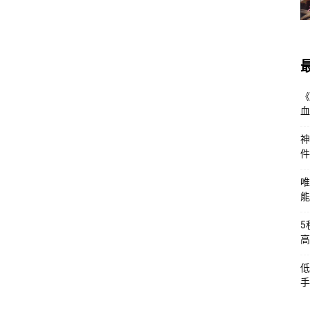
《
血
神
件
唯
能
5
高
低
手