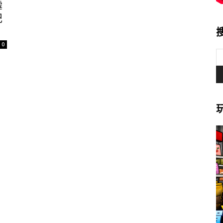
霹
記
0