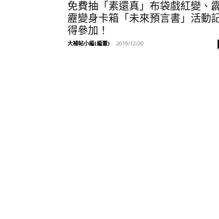
免費抽「素還真」布袋戲紅變、
靂變身卡箱「未來預言書」活動
得參加！
大補帖小編(編董)
-
2019/12/20