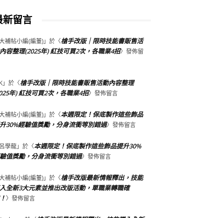
最新留言
槍手改版｜限時技能書販售活
大補帖小編(編董)
」於〈
內容整理(2025年) 紅技可買2次，各職業4招
〉發佈留
槍手改版｜限時技能書販售活動內容整理
K
」於〈
2025年) 紅技可買2次，各職業4招
〉發佈留言
本週限定！保底製作這些飾品
大補帖小編(編董)
」於〈
升30%經驗值獎勵，分身流衝等別錯過
〉發佈留言
本週限定！保底製作這些飾品提升30%
呂學龍
」於〈
驗值獎勵，分身流衝等別錯過
〉發佈留言
槍手改版最新情報釋出，技能
大補帖小編(編董)
」於〈
入全新3大元素並推出改版活動，單職業轉職確
！
〉發佈留言