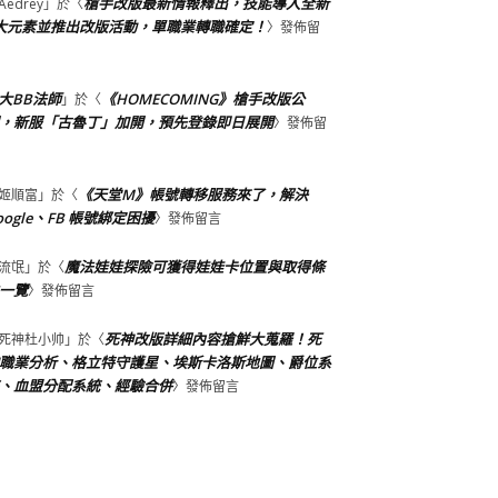
槍手改版最新情報釋出，技能導入全新
Aedrey
」於〈
大元素並推出改版活動，單職業轉職確定！
〉發佈留
大BB法師
《HOMECOMING》槍手改版公
」於〈
，新服「古魯丁」加開，預先登錄即日展開
〉發佈留
《天堂M》帳號轉移服務來了，解決
姬順富
」於〈
oogle、FB 帳號綁定困擾
〉發佈留言
魔法娃娃探險可獲得娃娃卡位置與取得條
流氓
」於〈
一覽
〉發佈留言
死神改版詳細內容搶鮮大蒐羅！死
死神杜小帅
」於〈
職業分析、格立特守護星、埃斯卡洛斯地圖、爵位系
、血盟分配系統、經驗合併
〉發佈留言