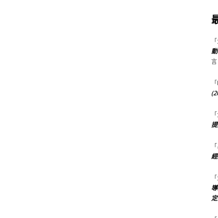
「
動
言
「
(
「
提
「
經
「
導
定