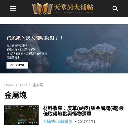
Home
Tags
金屬塊
金屬塊
材料收集：皮革(硬皮)與金屬塊(鐵)最
佳取得地點與怪物清單
大補帖小編(編董)
-
2017/12/11