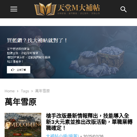
Home
Tags
萬年雪原
萬年雪原
槍手改版最新情報釋出，技能導入全
新3大元素並推出改版活動，單職業轉
職確定！
大補帖小編(編董)
-
2025/02/26