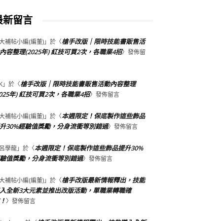
最新留言
槍手改版｜限時技能書販售活
大補帖小編(編董)
」於〈
內容整理(2025年) 紅技可買2次，各職業4招
〉發佈留
槍手改版｜限時技能書販售活動內容整理
K
」於〈
2025年) 紅技可買2次，各職業4招
〉發佈留言
本週限定！保底製作這些飾品
大補帖小編(編董)
」於〈
升30%經驗值獎勵，分身流衝等別錯過
〉發佈留言
本週限定！保底製作這些飾品提升30%
呂學龍
」於〈
驗值獎勵，分身流衝等別錯過
〉發佈留言
槍手改版最新情報釋出，技能
大補帖小編(編董)
」於〈
入全新3大元素並推出改版活動，單職業轉職確
！
〉發佈留言