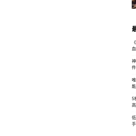
《
血
神
件
唯
能
5
高
低
手