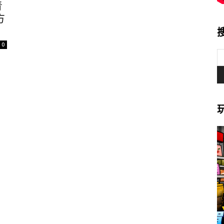
青
方
0