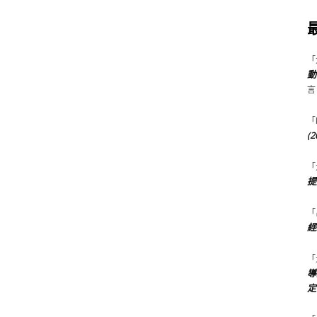
「
動
言
「
(
「
提
「
經
「
導
定