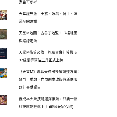
家皆可參考
天堂經典版：王族、妖精、騎士、法
師配點建議
天堂M地圖：古魯丁地監 1~7樓地圖
與路線走法
天堂M衝等必備！經驗合併計算機 &
92級衝等預估工具正式上線！
《天堂M》聊聊天釋出多項調整方向：
龍鬥士重啟、血盟副本改版與新伺服
器計畫受矚目
低成本火妖技能選擇推薦，只要一招
紅技就能輕鬆上手 (韓國玩家心得)