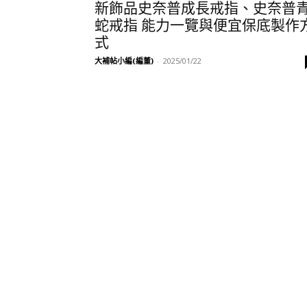
新飾品史奈普成長戒指、史奈普
蛇戒指 能力一覽與便宜保底製作
式
大補帖小編(編董)
-
2025/01/22