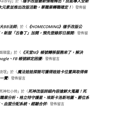
槍手改版最新情報釋出，技能導入全新
Aedrey
」於〈
大元素並推出改版活動，單職業轉職確定！
〉發佈留
大BB法師
《HOMECOMING》槍手改版公
」於〈
，新服「古魯丁」加開，預先登錄即日展開
〉發佈留
《天堂M》帳號轉移服務來了，解決
姬順富
」於〈
oogle、FB 帳號綁定困擾
〉發佈留言
魔法娃娃探險可獲得娃娃卡位置與取得條
流氓
」於〈
一覽
〉發佈留言
死神改版詳細內容搶鮮大蒐羅！死
死神杜小帅
」於〈
職業分析、格立特守護星、埃斯卡洛斯地圖、爵位系
、血盟分配系統、經驗合併
〉發佈留言