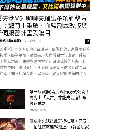
《天堂M》聊聊天釋出多項調整方
向：龍鬥士重啟、血盟副本改版與
新伺服器計畫受矚目
補帖小編(編董)
-
2026/08/03
0
天堂M》本次的聊聊天直播中，團隊針對玩家最關心的
技場、職業平衡、離線遊玩與血盟副本等議題，陸續
明後續規畫。雖然多數內容仍在研議或製作階段，但
直播中的回應可看出，開發團隊正將重點放在改善遊
節奏、補強社群互動，以及替回歸玩家創造新的切入
。
唯一級武器(青武)製作方式公開！
需先上「太古」才能成就這把永
恆的武器
2026/07/28
低成本火妖技能選擇推薦，只要
一招紅技就能輕鬆上手 (韓國玩家