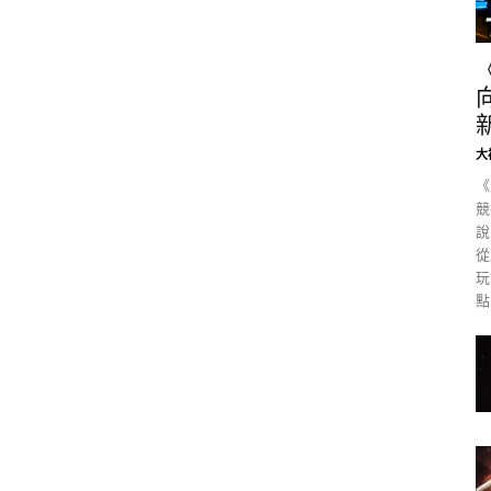
大
《
競
說
從
玩
點