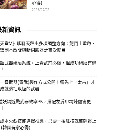
心得)
2026/07/02
最新資訊
天堂M》聊聊天釋出多項調整方向：龍鬥士重啟、
盟副本改版與新伺服器計畫受矚目
話武器研磨系統，上青武前必做，但成功研磨有條
！
一級武器(青武)製作方式公開！需先上「太古」才
成就這把永恆的武器
種妖精近戰武器效率PK，搭配左肩甲精煉傷害更
！
成本火妖技能選擇推薦，只要一招紅技就能輕鬆上
 (韓國玩家心得)