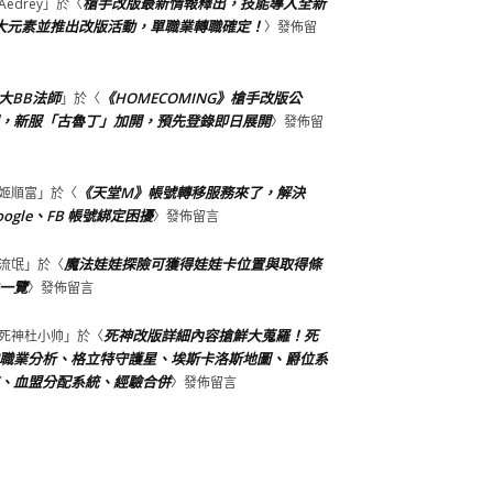
槍手改版最新情報釋出，技能導入全新
Aedrey
」於〈
大元素並推出改版活動，單職業轉職確定！
〉發佈留
大BB法師
《HOMECOMING》槍手改版公
」於〈
，新服「古魯丁」加開，預先登錄即日展開
〉發佈留
《天堂M》帳號轉移服務來了，解決
姬順富
」於〈
oogle、FB 帳號綁定困擾
〉發佈留言
魔法娃娃探險可獲得娃娃卡位置與取得條
流氓
」於〈
一覽
〉發佈留言
死神改版詳細內容搶鮮大蒐羅！死
死神杜小帅
」於〈
職業分析、格立特守護星、埃斯卡洛斯地圖、爵位系
、血盟分配系統、經驗合併
〉發佈留言