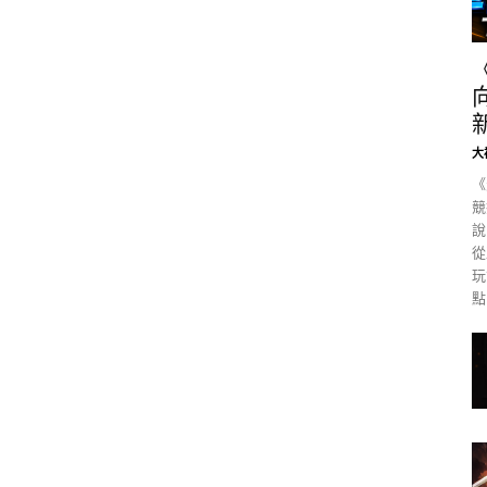
大
《
競
說
從
玩
點