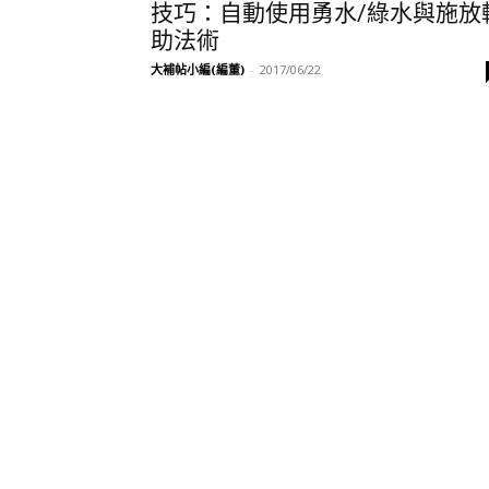
技巧：自動使用勇水/綠水與施放
助法術
大補帖小編(編董)
-
2017/06/22