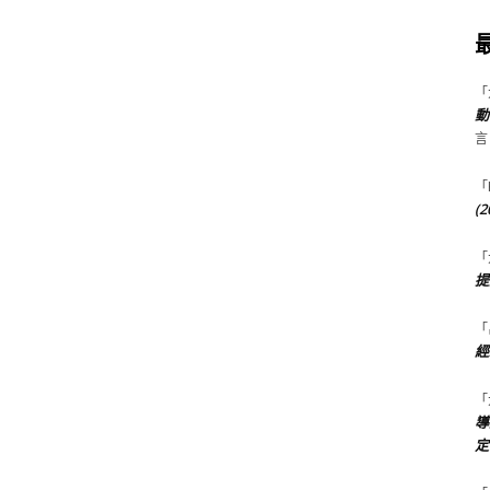
「
動
言
「
(
「
提
「
經
「
導
定