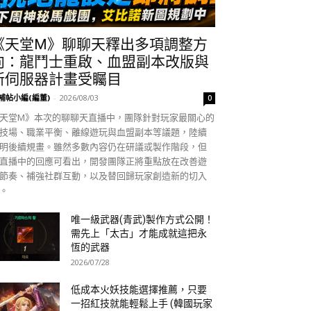
《天堂M》聊聊天釋出多項調整方
向：龍鬥士重啟、血盟副本改版與
新伺服器計畫受矚目
補帖小編(編董)
-
2026/08/03
0
天堂M》本次的聊聊天直播中，團隊針對玩家最關心的
技場、職業平衡、離線遊玩與血盟副本等議題，陸續
明後續規畫。雖然多數內容仍在研議或製作階段，但
直播中的回應可看出，開發團隊正將重點放在改善遊
節奏、補強社群互動，以及替回歸玩家創造新的切入
。
唯一級武器(青武)製作方式公開！
需先上「太古」才能成就這把永
恆的武器
2026/07/28
低成本火妖技能選擇推薦，只要
一招紅技就能輕鬆上手 (韓國玩家