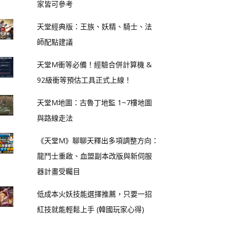
家皆可參考
天堂經典版：王族、妖精、騎士、法
師配點建議
天堂M衝等必備！經驗合併計算機 &
92級衝等預估工具正式上線！
天堂M地圖：古魯丁地監 1~7樓地圖
與路線走法
《天堂M》聊聊天釋出多項調整方向：
龍鬥士重啟、血盟副本改版與新伺服
器計畫受矚目
低成本火妖技能選擇推薦，只要一招
紅技就能輕鬆上手 (韓國玩家心得)