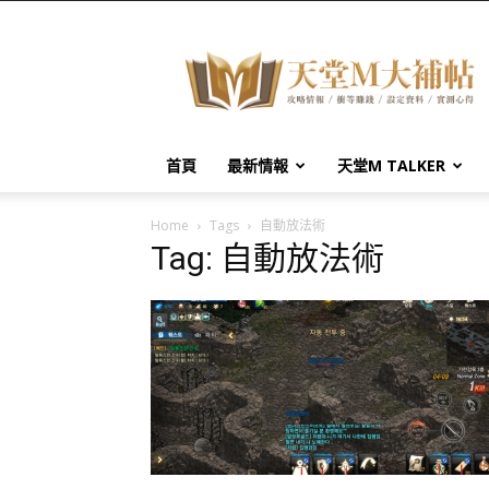
天
堂
M
大
補
帖
首頁
最新情報
天堂M TALKER
Home
Tags
自動放法術
Tag: 自動放法術