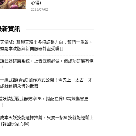
心得)
2026/07/02
最新資訊
天堂M》聊聊天釋出多項調整方向：龍鬥士重啟、
盟副本改版與新伺服器計畫受矚目
話武器研磨系統，上青武前必做，但成功研磨有條
！
一級武器(青武)製作方式公開！需先上「太古」才
成就這把永恆的武器
種妖精近戰武器效率PK，搭配左肩甲精煉傷害更
！
成本火妖技能選擇推薦，只要一招紅技就能輕鬆上
 (韓國玩家心得)