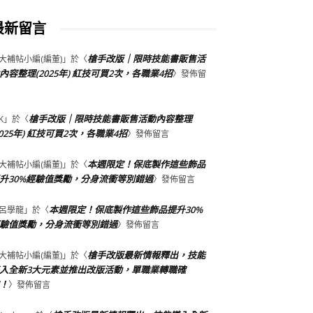
最新留言
槍手改版｜限時技能書販售活
大補帖小編(編董)
」於〈
內容整理(2025年) 紅技可買2次，各職業4招
〉發佈留
槍手改版｜限時技能書販售活動內容整理
K
」於〈
2025年) 紅技可買2次，各職業4招
〉發佈留言
本週限定！保底製作這些飾品
大補帖小編(編董)
」於〈
升30%經驗值獎勵，分身流衝等別錯過
〉發佈留言
本週限定！保底製作這些飾品提升30%
呂學龍
」於〈
驗值獎勵，分身流衝等別錯過
〉發佈留言
槍手改版最新情報釋出，技能
大補帖小編(編董)
」於〈
入全新3大元素並推出改版活動，單職業轉職確
！
〉發佈留言