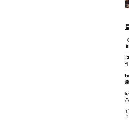
《
血
神
件
唯
能
5
高
低
手