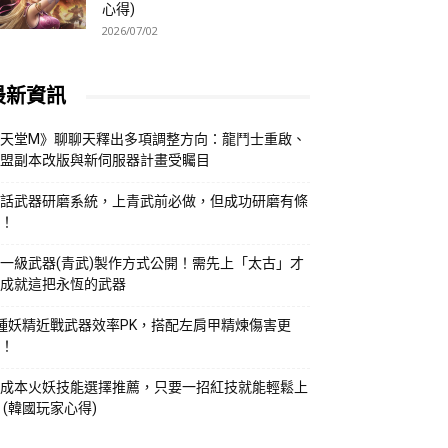
心得)
2026/07/02
最新資訊
天堂M》聊聊天釋出多項調整方向：龍鬥士重啟、
盟副本改版與新伺服器計畫受矚目
話武器研磨系統，上青武前必做，但成功研磨有條
！
一級武器(青武)製作方式公開！需先上「太古」才
成就這把永恆的武器
種妖精近戰武器效率PK，搭配左肩甲精煉傷害更
！
成本火妖技能選擇推薦，只要一招紅技就能輕鬆上
 (韓國玩家心得)