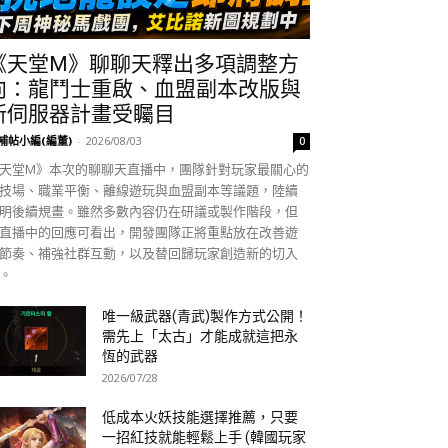
《天堂M》聊聊天釋出多項調整方
向：龍鬥士重啟、血盟副本改版與
新伺服器計畫受矚目
補帖小編(編董)
-
2026/08/03
0
天堂M》本次的聊聊天直播中，團隊針對玩家最關心的
技場、職業平衡、離線遊玩與血盟副本等議題，陸續
明後續規畫。雖然多數內容仍在研議或製作階段，但
直播中的回應可看出，開發團隊正將重點放在改善遊
節奏、補強社群互動，以及替回歸玩家創造新的切入
。
唯一級武器(青武)製作方式公開！
需先上「太古」才能成就這把永
恆的武器
2026/07/28
低成本火妖技能選擇推薦，只要
一招紅技就能輕鬆上手 (韓國玩家