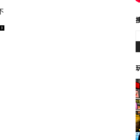
，
不
3