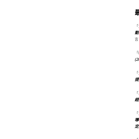
「
動
言
「
(
「
提
「
經
「
導
定