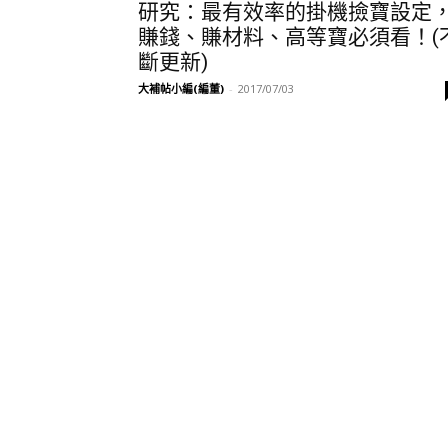
研究：最有效率的掛機撿寶設定
賺錢、賺材料、高等寶必須看！(
斷更新)
大補帖小編(編董)
-
2017/07/03