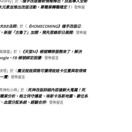
槍手改版最新情報釋出，技能導入全新
Aedrey
」於〈
大元素並推出改版活動，單職業轉職確定！
〉發佈留
大BB法師
《HOMECOMING》槍手改版公
」於〈
，新服「古魯丁」加開，預先登錄即日展開
〉發佈留
《天堂M》帳號轉移服務來了，解決
姬順富
」於〈
oogle、FB 帳號綁定困擾
〉發佈留言
魔法娃娃探險可獲得娃娃卡位置與取得條
流氓
」於〈
一覽
〉發佈留言
死神改版詳細內容搶鮮大蒐羅！死
死神杜小帅
」於〈
職業分析、格立特守護星、埃斯卡洛斯地圖、爵位系
、血盟分配系統、經驗合併
〉發佈留言