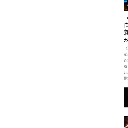
大
《
競
說
從
玩
點