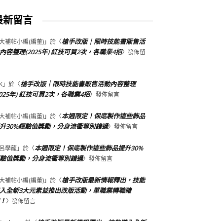
最新留言
槍手改版｜限時技能書販售活
大補帖小編(編董)
」於〈
內容整理(2025年) 紅技可買2次，各職業4招
〉發佈留
槍手改版｜限時技能書販售活動內容整理
K
」於〈
2025年) 紅技可買2次，各職業4招
〉發佈留言
本週限定！保底製作這些飾品
大補帖小編(編董)
」於〈
升30%經驗值獎勵，分身流衝等別錯過
〉發佈留言
本週限定！保底製作這些飾品提升30%
呂學龍
」於〈
驗值獎勵，分身流衝等別錯過
〉發佈留言
槍手改版最新情報釋出，技能
大補帖小編(編董)
」於〈
入全新3大元素並推出改版活動，單職業轉職確
！
〉發佈留言