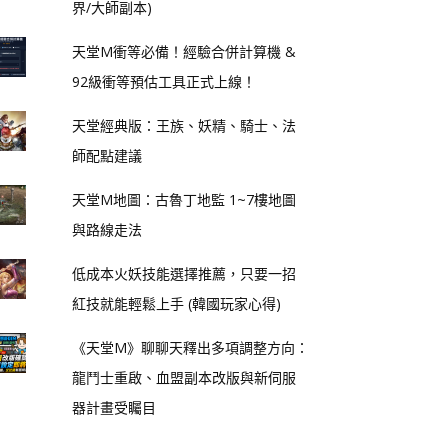
界/大師副本)
天堂M衝等必備！經驗合併計算機 &
92級衝等預估工具正式上線！
天堂經典版：王族、妖精、騎士、法
師配點建議
天堂M地圖：古魯丁地監 1~7樓地圖
與路線走法
低成本火妖技能選擇推薦，只要一招
紅技就能輕鬆上手 (韓國玩家心得)
《天堂M》聊聊天釋出多項調整方向：
龍鬥士重啟、血盟副本改版與新伺服
器計畫受矚目