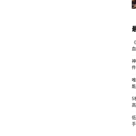
《
血
神
件
唯
能
5
高
低
手