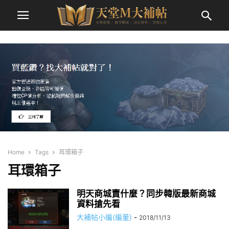
Home
Tags
耳環箱子
耳環箱子
明天商城賣什麼？同步韓版最新商城
資料搶先看
大補帖小編(編董)
-
2018/11/13