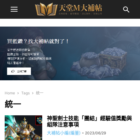
Home
Tags
統一
統一
神聖劍士技能「團結」經驗值獎勵與
組隊注意事項
大補帖小編(編董)
-
2023/06/29