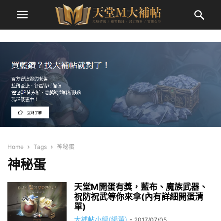
Home
Tags
神秘蛋
神秘蛋
天堂M開蛋有獎，藍布、魔族武器、
祝防祝武等你來拿(內有詳細開蛋清
單)
大補帖小編(編董)
-
2017/07/05