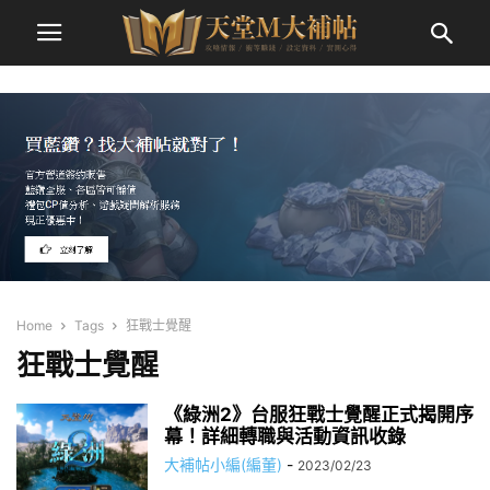
Home
Tags
狂戰士覺醒
狂戰士覺醒
《綠洲2》台服狂戰士覺醒正式揭開序
幕！詳細轉職與活動資訊收錄
大補帖小編(編董)
-
2023/02/23