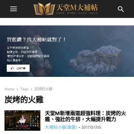
Home
Tags
炭烤的火雞
炭烤的火雞
天堂M新增兩道超強料理：炭烤的火
雞、強壯的牛排，大幅提升戰力
大補帖小編(編董)
-
2017/07/05