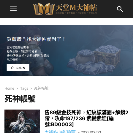
Home
Tags
死神帳號
死神帳號
售89級金技死神，紅紋樣滿圈+解鎖2
階，攻命197/236 紫變紫娃[編
號:BD0003]
大補帖小編(編董)
-
2023/02/03