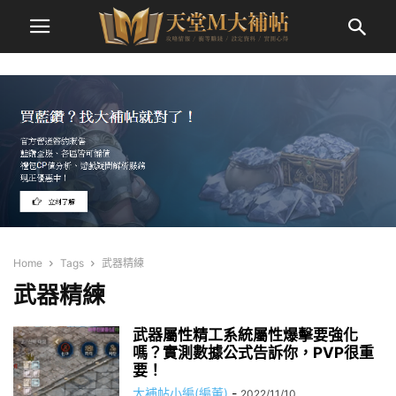
Home
Tags
武器精練
武器精練
武器屬性精工系統屬性爆擊要強化
嗎？實測數據公式告訴你，PVP很重
要！
大補帖小編(編董)
-
2022/11/10