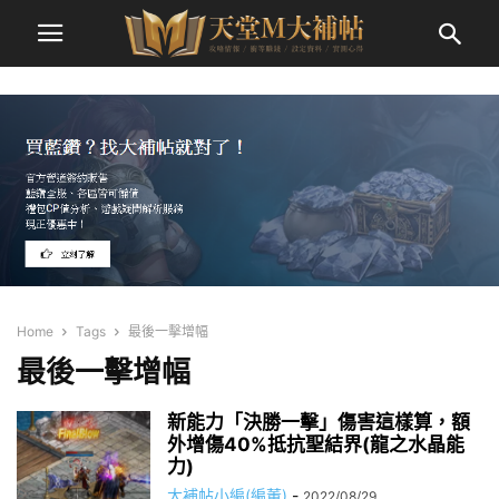
Home
Tags
最後一擊增幅
最後一擊增幅
新能力「決勝一擊」傷害這樣算，額
外增傷40%抵抗聖結界(龍之水晶能
力)
大補帖小編(編董)
-
2022/08/29