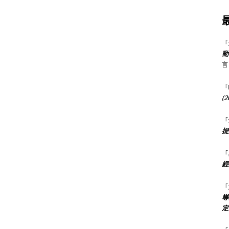
「
動
言
「
(
「
提
「
經
「
導
定