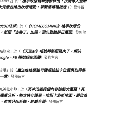
槍手改版最新情報釋出，技能導入全新
Aedrey
」於〈
大元素並推出改版活動，單職業轉職確定！
〉發佈留
大BB法師
《HOMECOMING》槍手改版公
」於〈
，新服「古魯丁」加開，預先登錄即日展開
〉發佈留
《天堂M》帳號轉移服務來了，解決
姬順富
」於〈
oogle、FB 帳號綁定困擾
〉發佈留言
魔法娃娃探險可獲得娃娃卡位置與取得條
流氓
」於〈
一覽
〉發佈留言
死神改版詳細內容搶鮮大蒐羅！死
死神杜小帅
」於〈
職業分析、格立特守護星、埃斯卡洛斯地圖、爵位系
、血盟分配系統、經驗合併
〉發佈留言