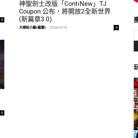
神聖劍士改版「ContiNew」TJ
Coupon 公布，將開放2全新世界
(新篇章3.0)
0
大補帖小編(編董)
-
2026/03/10
0
0