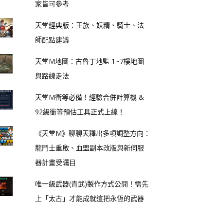
家皆可參考
天堂經典版：王族、妖精、騎士、法
師配點建議
天堂M地圖：古魯丁地監 1~7樓地圖
與路線走法
天堂M衝等必備！經驗合併計算機 &
92級衝等預估工具正式上線！
《天堂M》聊聊天釋出多項調整方向：
龍鬥士重啟、血盟副本改版與新伺服
器計畫受矚目
唯一級武器(青武)製作方式公開！需先
上「太古」才能成就這把永恆的武器