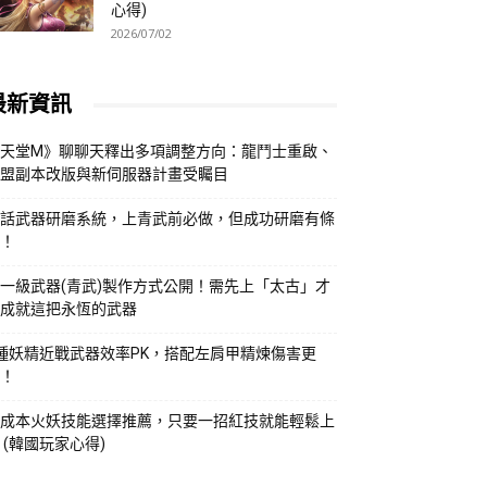
心得)
2026/07/02
最新資訊
天堂M》聊聊天釋出多項調整方向：龍鬥士重啟、
盟副本改版與新伺服器計畫受矚目
話武器研磨系統，上青武前必做，但成功研磨有條
！
一級武器(青武)製作方式公開！需先上「太古」才
成就這把永恆的武器
種妖精近戰武器效率PK，搭配左肩甲精煉傷害更
！
成本火妖技能選擇推薦，只要一招紅技就能輕鬆上
 (韓國玩家心得)