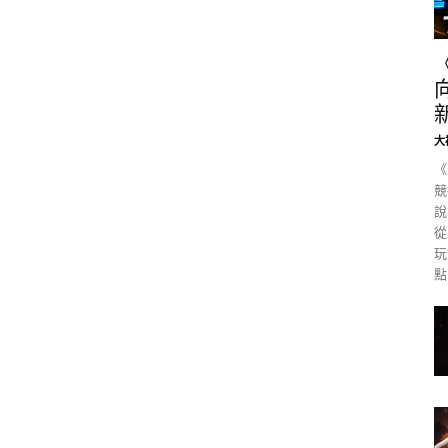
大
《
競
說
從
玩
點