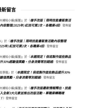
最新留言
槍手改版｜限時技能書販售活
大補帖小編(編董)
」於〈
內容整理(2025年) 紅技可買2次，各職業4招
〉發佈留
槍手改版｜限時技能書販售活動內容整理
K
」於〈
2025年) 紅技可買2次，各職業4招
〉發佈留言
本週限定！保底製作這些飾品
大補帖小編(編董)
」於〈
升30%經驗值獎勵，分身流衝等別錯過
〉發佈留言
本週限定！保底製作這些飾品提升30%
呂學龍
」於〈
驗值獎勵，分身流衝等別錯過
〉發佈留言
槍手改版最新情報釋出，技能
大補帖小編(編董)
」於〈
入全新3大元素並推出改版活動，單職業轉職確
！
〉發佈留言