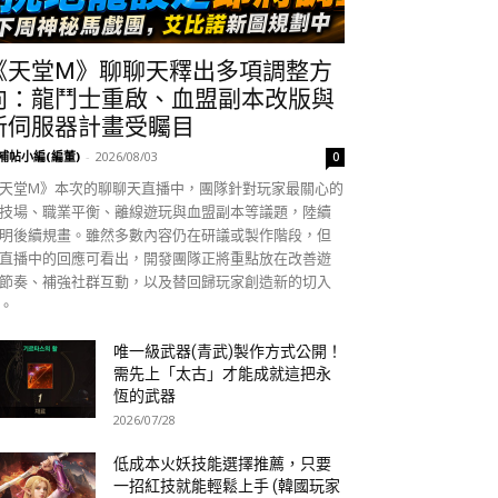
《天堂M》聊聊天釋出多項調整方
向：龍鬥士重啟、血盟副本改版與
新伺服器計畫受矚目
補帖小編(編董)
-
2026/08/03
0
天堂M》本次的聊聊天直播中，團隊針對玩家最關心的
技場、職業平衡、離線遊玩與血盟副本等議題，陸續
明後續規畫。雖然多數內容仍在研議或製作階段，但
直播中的回應可看出，開發團隊正將重點放在改善遊
節奏、補強社群互動，以及替回歸玩家創造新的切入
。
唯一級武器(青武)製作方式公開！
需先上「太古」才能成就這把永
恆的武器
2026/07/28
低成本火妖技能選擇推薦，只要
一招紅技就能輕鬆上手 (韓國玩家