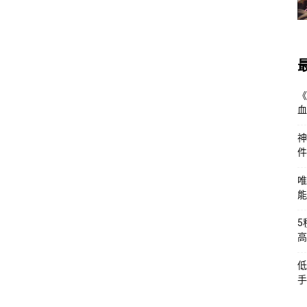
《
血
神
件
唯
能
5
高
低
手