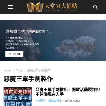
Home
Tags
惡魔王單手劍製作
惡魔王單手劍製作
惡魔王單手劍推出，開放活動製作但
不建議現在入手
大補帖小編(編董)
-
2019/10/02