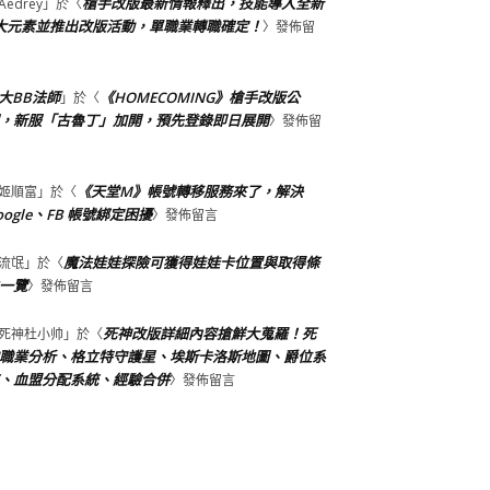
槍手改版最新情報釋出，技能導入全新
Aedrey
」於〈
大元素並推出改版活動，單職業轉職確定！
〉發佈留
大BB法師
《HOMECOMING》槍手改版公
」於〈
，新服「古魯丁」加開，預先登錄即日展開
〉發佈留
《天堂M》帳號轉移服務來了，解決
姬順富
」於〈
oogle、FB 帳號綁定困擾
〉發佈留言
魔法娃娃探險可獲得娃娃卡位置與取得條
流氓
」於〈
一覽
〉發佈留言
死神改版詳細內容搶鮮大蒐羅！死
死神杜小帅
」於〈
職業分析、格立特守護星、埃斯卡洛斯地圖、爵位系
、血盟分配系統、經驗合併
〉發佈留言