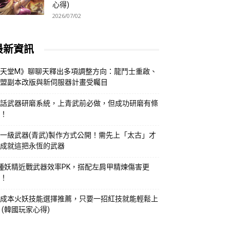
心得)
2026/07/02
最新資訊
天堂M》聊聊天釋出多項調整方向：龍鬥士重啟、
盟副本改版與新伺服器計畫受矚目
話武器研磨系統，上青武前必做，但成功研磨有條
！
一級武器(青武)製作方式公開！需先上「太古」才
成就這把永恆的武器
種妖精近戰武器效率PK，搭配左肩甲精煉傷害更
！
成本火妖技能選擇推薦，只要一招紅技就能輕鬆上
 (韓國玩家心得)