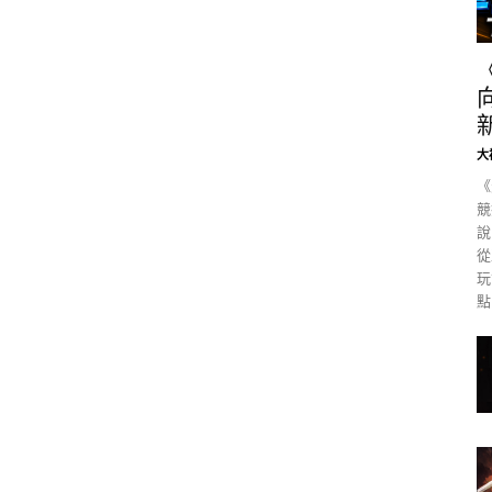
大
《
競
說
從
玩
點