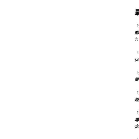
「
動
言
「
(
「
提
「
經
「
導
定