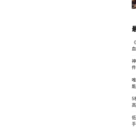
《
血
神
件
唯
能
5
高
低
手