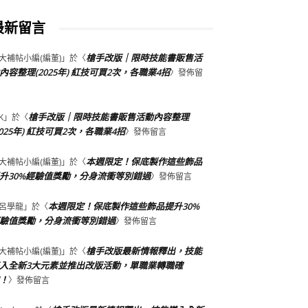
最新留言
槍手改版｜限時技能書販售活
大補帖小編(編董)
」於〈
內容整理(2025年) 紅技可買2次，各職業4招
〉發佈留
槍手改版｜限時技能書販售活動內容整理
K
」於〈
2025年) 紅技可買2次，各職業4招
〉發佈留言
本週限定！保底製作這些飾品
大補帖小編(編董)
」於〈
升30%經驗值獎勵，分身流衝等別錯過
〉發佈留言
本週限定！保底製作這些飾品提升30%
呂學龍
」於〈
驗值獎勵，分身流衝等別錯過
〉發佈留言
槍手改版最新情報釋出，技能
大補帖小編(編董)
」於〈
入全新3大元素並推出改版活動，單職業轉職確
！
〉發佈留言