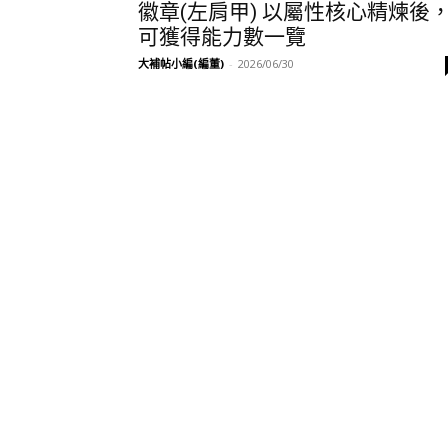
徽章(左肩甲) 以屬性核心精煉後
可獲得能力數一覽
大補帖小編(編董)
-
2026/06/30