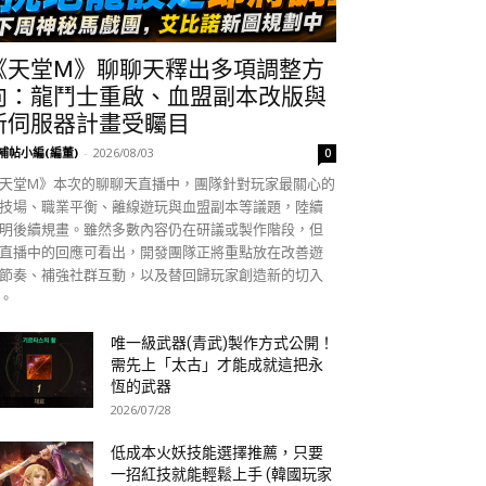
《天堂M》聊聊天釋出多項調整方
向：龍鬥士重啟、血盟副本改版與
新伺服器計畫受矚目
補帖小編(編董)
-
2026/08/03
0
天堂M》本次的聊聊天直播中，團隊針對玩家最關心的
技場、職業平衡、離線遊玩與血盟副本等議題，陸續
明後續規畫。雖然多數內容仍在研議或製作階段，但
直播中的回應可看出，開發團隊正將重點放在改善遊
節奏、補強社群互動，以及替回歸玩家創造新的切入
。
唯一級武器(青武)製作方式公開！
需先上「太古」才能成就這把永
恆的武器
2026/07/28
低成本火妖技能選擇推薦，只要
一招紅技就能輕鬆上手 (韓國玩家