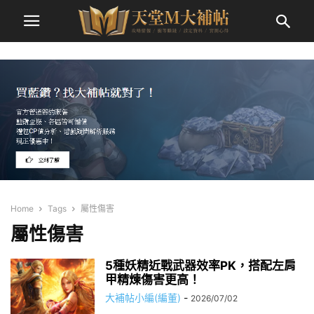
Home
Tags
屬性傷害
屬性傷害
5種妖精近戰武器效率PK，搭配左肩
甲精煉傷害更高！
大補帖小編(編董)
-
2026/07/02