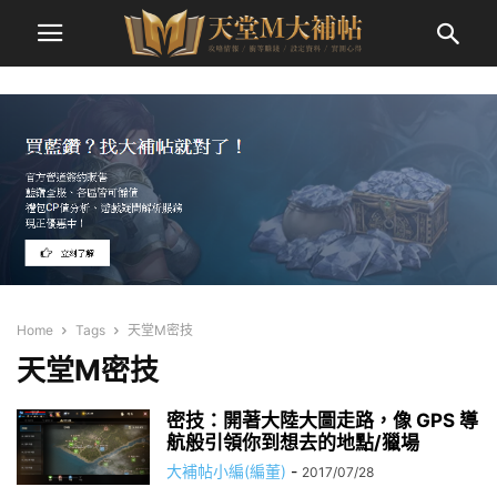
Home
Tags
天堂M密技
天堂M密技
密技：開著大陸大圖走路，像 GPS 導
航般引領你到想去的地點/獵場
大補帖小編(編董)
-
2017/07/28