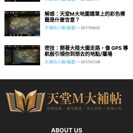
解惑：天堂M大地圖選單上的彩色標
籤是什麼含意？
大補帖小編(編董)
-
2017/09/22
密技：開著大陸大圖走路，像 GPS 導
航般引領你到想去的地點/獵場
大補帖小編(編董)
-
2017/07/28
ABOUT US