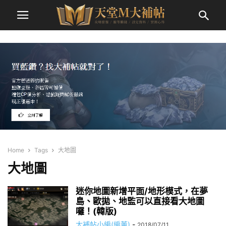
Home
Tags
大地圖
大地圖
迷你地圖新增平面/地形模式，在夢
島、歐拋、地監可以直接看大地圖
囉！(韓版)
大補帖小編(編董)
-
2018/07/11