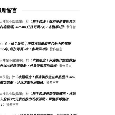
最新留言
槍手改版｜限時技能書販售活
大補帖小編(編董)
」於〈
內容整理(2025年) 紅技可買2次，各職業4招
〉發佈留
槍手改版｜限時技能書販售活動內容整理
K
」於〈
2025年) 紅技可買2次，各職業4招
〉發佈留言
本週限定！保底製作這些飾品
大補帖小編(編董)
」於〈
升30%經驗值獎勵，分身流衝等別錯過
〉發佈留言
本週限定！保底製作這些飾品提升30%
呂學龍
」於〈
驗值獎勵，分身流衝等別錯過
〉發佈留言
槍手改版最新情報釋出，技能
大補帖小編(編董)
」於〈
入全新3大元素並推出改版活動，單職業轉職確
！
〉發佈留言