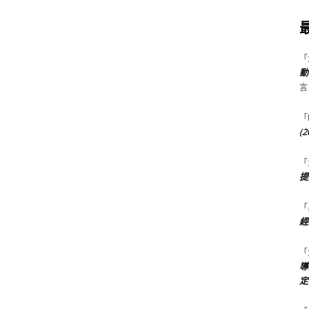
「
動
言
「
(
「
提
「
經
「
導
定