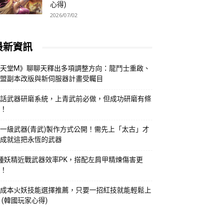
心得)
2026/07/02
最新資訊
天堂M》聊聊天釋出多項調整方向：龍鬥士重啟、
盟副本改版與新伺服器計畫受矚目
話武器研磨系統，上青武前必做，但成功研磨有條
！
一級武器(青武)製作方式公開！需先上「太古」才
成就這把永恆的武器
種妖精近戰武器效率PK，搭配左肩甲精煉傷害更
！
成本火妖技能選擇推薦，只要一招紅技就能輕鬆上
 (韓國玩家心得)