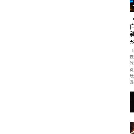
大
《
競
說
從
玩
點