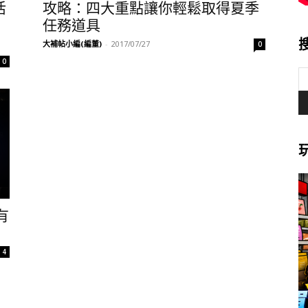
活
攻略：四大重點讓你輕鬆取得夏季
任務道具
大補帖小編(編董)
-
2017/07/27
0
0
有
4