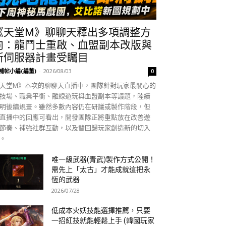
《天堂M》聊聊天釋出多項調整方
向：龍鬥士重啟、血盟副本改版與
新伺服器計畫受矚目
補帖小編(編董)
-
2026/08/03
0
天堂M》本次的聊聊天直播中，團隊針對玩家最關心的
技場、職業平衡、離線遊玩與血盟副本等議題，陸續
明後續規畫。雖然多數內容仍在研議或製作階段，但
直播中的回應可看出，開發團隊正將重點放在改善遊
節奏、補強社群互動，以及替回歸玩家創造新的切入
。
唯一級武器(青武)製作方式公開！
需先上「太古」才能成就這把永
恆的武器
2026/07/28
低成本火妖技能選擇推薦，只要
一招紅技就能輕鬆上手 (韓國玩家