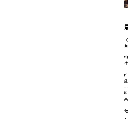
《
血
神
件
唯
能
5
高
低
手