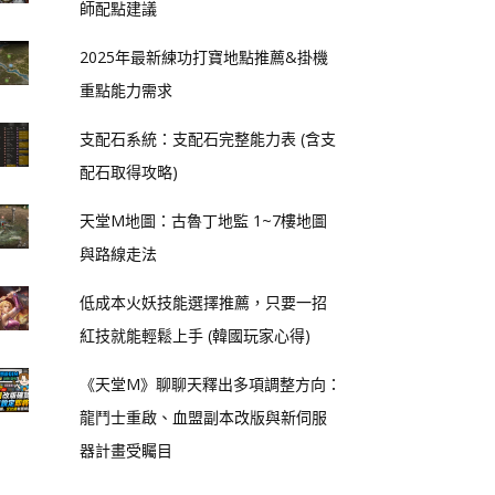
師配點建議
2025年最新練功打寶地點推薦&掛機
重點能力需求
支配石系統：支配石完整能力表 (含支
配石取得攻略)
天堂M地圖：古魯丁地監 1~7樓地圖
與路線走法
低成本火妖技能選擇推薦，只要一招
紅技就能輕鬆上手 (韓國玩家心得)
《天堂M》聊聊天釋出多項調整方向：
龍鬥士重啟、血盟副本改版與新伺服
器計畫受矚目