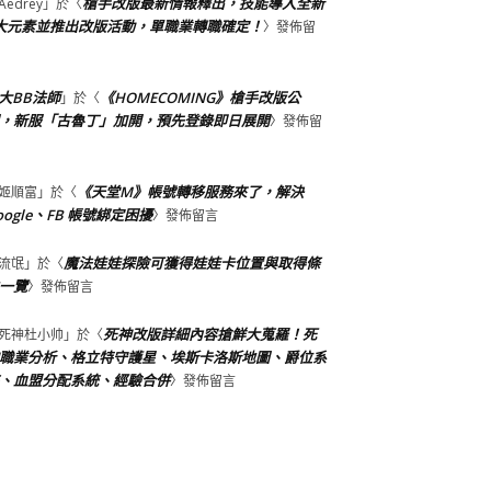
槍手改版最新情報釋出，技能導入全新
Aedrey
」於〈
大元素並推出改版活動，單職業轉職確定！
〉發佈留
大BB法師
《HOMECOMING》槍手改版公
」於〈
，新服「古魯丁」加開，預先登錄即日展開
〉發佈留
《天堂M》帳號轉移服務來了，解決
姬順富
」於〈
oogle、FB 帳號綁定困擾
〉發佈留言
魔法娃娃探險可獲得娃娃卡位置與取得條
流氓
」於〈
一覽
〉發佈留言
死神改版詳細內容搶鮮大蒐羅！死
死神杜小帅
」於〈
職業分析、格立特守護星、埃斯卡洛斯地圖、爵位系
、血盟分配系統、經驗合併
〉發佈留言