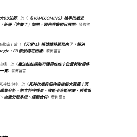
大BB法師
《HOMECOMING》槍手改版公
」於〈
，新服「古魯丁」加開，預先登錄即日展開
〉發佈留
《天堂M》帳號轉移服務來了，解決
姬順富
」於〈
oogle、FB 帳號綁定困擾
〉發佈留言
魔法娃娃探險可獲得娃娃卡位置與取得條
流氓
」於〈
一覽
〉發佈留言
死神改版詳細內容搶鮮大蒐羅！死
死神杜小帅
」於〈
職業分析、格立特守護星、埃斯卡洛斯地圖、爵位系
、血盟分配系統、經驗合併
〉發佈留言