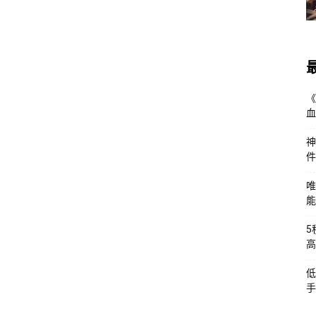
《
血
神
件
唯
能
5
高
低
手