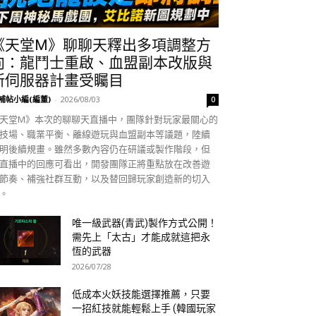
《天堂M》聊聊天釋出多項調整方
向：龍鬥士重啟、血盟副本改版與
新伺服器計畫受矚目
補帖小編(編董)
-
2026/08/03
0
天堂M》本次的聊聊天直播中，團隊針對玩家最關心的
技場、職業平衡、離線遊玩與血盟副本等議題，陸續
明後續規畫。雖然多數內容仍在研議或製作階段，但
直播中的回應可看出，開發團隊正將重點放在改善遊
節奏、補強社群互動，以及替回歸玩家創造新的切入
。
唯一級武器(青武)製作方式公開！
需先上「太古」才能成就這把永
恆的武器
2026/07/28
低成本火妖技能選擇推薦，只要
一招紅技就能輕鬆上手 (韓國玩家