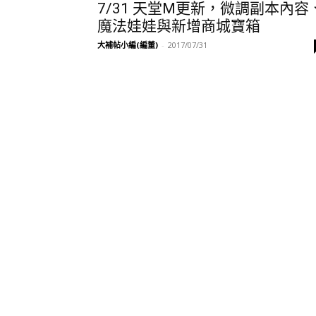
7/31 天堂M更新，微調副本內容
魔法娃娃與新增商城寶箱
大補帖小編(編董)
-
2017/07/31