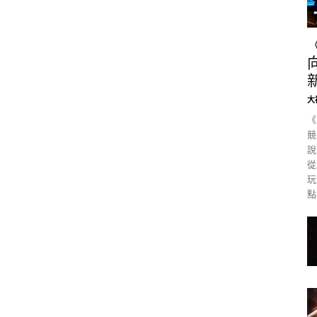
大
《
競
說
從
玩
點