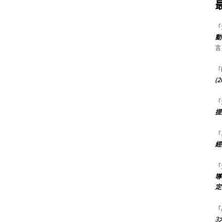
「
動
言
「
(
「
提
「
經
「
導
定
「
3