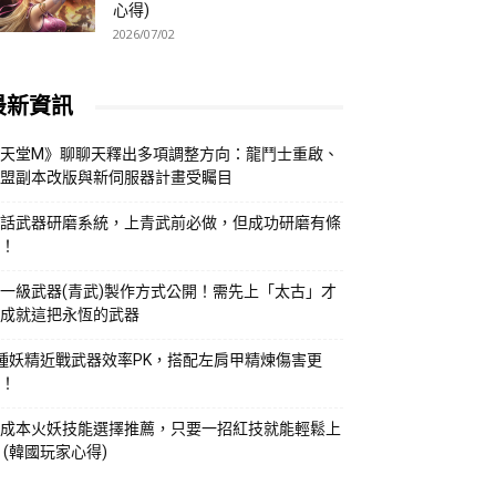
心得)
2026/07/02
最新資訊
天堂M》聊聊天釋出多項調整方向：龍鬥士重啟、
盟副本改版與新伺服器計畫受矚目
話武器研磨系統，上青武前必做，但成功研磨有條
！
一級武器(青武)製作方式公開！需先上「太古」才
成就這把永恆的武器
種妖精近戰武器效率PK，搭配左肩甲精煉傷害更
！
成本火妖技能選擇推薦，只要一招紅技就能輕鬆上
 (韓國玩家心得)