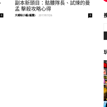
、
副本新頭目：骷髏隊長、試煉的曼
孟 擊殺攻略心得
大補帖小編(編董)
-
2017/07/26
0
0