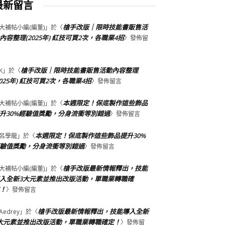
最新留言
槍手改版｜限時技能書販售活
大補帖小編(編董)
」於〈
內容整理(2025年) 紅技可買2次，各職業4招
〉發佈留
槍手改版｜限時技能書販售活動內容整理
K
」於〈
2025年) 紅技可買2次，各職業4招
〉發佈留言
本週限定！保底製作這些飾品
大補帖小編(編董)
」於〈
升30%經驗值獎勵，分身流衝等別錯過
〉發佈留言
本週限定！保底製作這些飾品提升30%
呂學龍
」於〈
驗值獎勵，分身流衝等別錯過
〉發佈留言
槍手改版最新情報釋出，技能
大補帖小編(編董)
」於〈
入全新3大元素並推出改版活動，單職業轉職確
！
〉發佈留言
槍手改版最新情報釋出，技能導入全新
Aedrey
」於〈
大元素並推出改版活動，單職業轉職確定！
〉發佈留