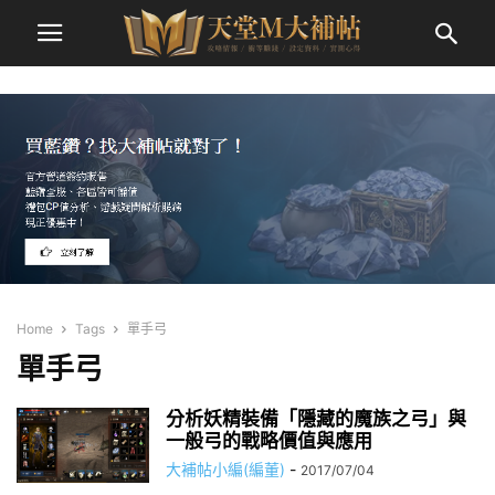
Home
Tags
單手弓
單手弓
分析妖精裝備「隱藏的魔族之弓」與
一般弓的戰略價值與應用
大補帖小編(編董)
-
2017/07/04