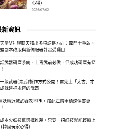
心得)
2026/07/02
最新資訊
天堂M》聊聊天釋出多項調整方向：龍鬥士重啟、
盟副本改版與新伺服器計畫受矚目
話武器研磨系統，上青武前必做，但成功研磨有條
！
一級武器(青武)製作方式公開！需先上「太古」才
成就這把永恆的武器
種妖精近戰武器效率PK，搭配左肩甲精煉傷害更
！
成本火妖技能選擇推薦，只要一招紅技就能輕鬆上
 (韓國玩家心得)