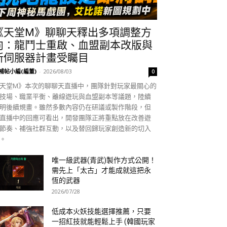
《天堂M》聊聊天釋出多項調整方
向：龍鬥士重啟、血盟副本改版與
新伺服器計畫受矚目
補帖小編(編董)
-
2026/08/03
0
天堂M》本次的聊聊天直播中，團隊針對玩家最關心的
技場、職業平衡、離線遊玩與血盟副本等議題，陸續
明後續規畫。雖然多數內容仍在研議或製作階段，但
直播中的回應可看出，開發團隊正將重點放在改善遊
節奏、補強社群互動，以及替回歸玩家創造新的切入
。
唯一級武器(青武)製作方式公開！
需先上「太古」才能成就這把永
恆的武器
2026/07/28
低成本火妖技能選擇推薦，只要
一招紅技就能輕鬆上手 (韓國玩家