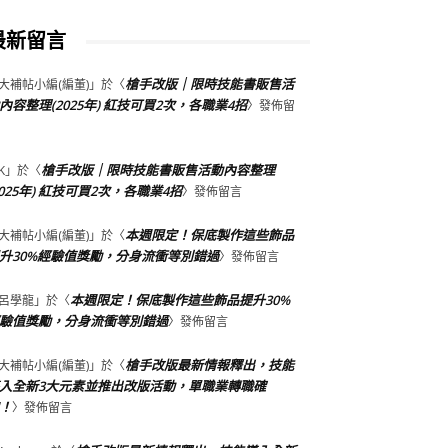
最新留言
槍手改版｜限時技能書販售活
大補帖小編(編董)
」於〈
內容整理(2025年) 紅技可買2次，各職業4招
〉發佈留
槍手改版｜限時技能書販售活動內容整理
K
」於〈
2025年) 紅技可買2次，各職業4招
〉發佈留言
本週限定！保底製作這些飾品
大補帖小編(編董)
」於〈
升30%經驗值獎勵，分身流衝等別錯過
〉發佈留言
本週限定！保底製作這些飾品提升30%
呂學龍
」於〈
驗值獎勵，分身流衝等別錯過
〉發佈留言
槍手改版最新情報釋出，技能
大補帖小編(編董)
」於〈
入全新3大元素並推出改版活動，單職業轉職確
！
〉發佈留言