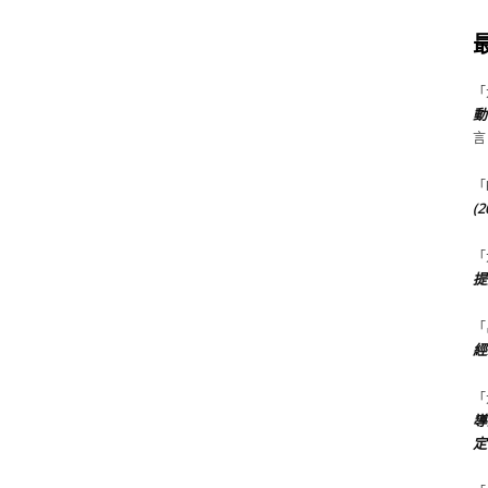
「
動
言
「
(
「
提
「
經
「
導
定