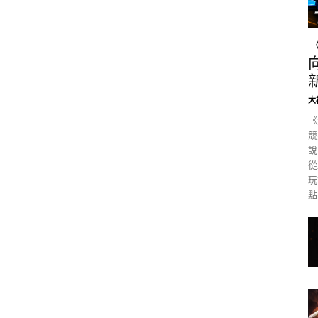
大
《
競
說
從
玩
點