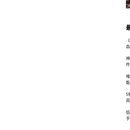
《
血
神
件
唯
能
5
高
低
手