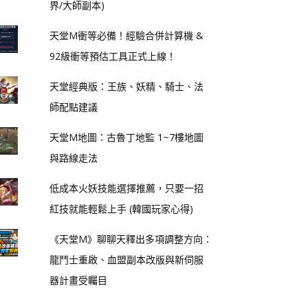
界/大師副本)
天堂M衝等必備！經驗合併計算機 &
92級衝等預估工具正式上線！
天堂經典版：王族、妖精、騎士、法
師配點建議
天堂M地圖：古魯丁地監 1~7樓地圖
與路線走法
低成本火妖技能選擇推薦，只要一招
紅技就能輕鬆上手 (韓國玩家心得)
《天堂M》聊聊天釋出多項調整方向：
龍鬥士重啟、血盟副本改版與新伺服
器計畫受矚目