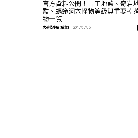
官方資料公開！古丁地監、奇岩
監、螞蟻洞穴怪物等級與重要掉
物一覽
大補帖小編(編董)
-
2017/07/05