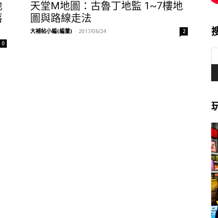
地
天堂M地圖：古魯丁地監 1~7樓地
落
圖與路線走法
大補帖小編(編董)
-
2017/06/24
2
0