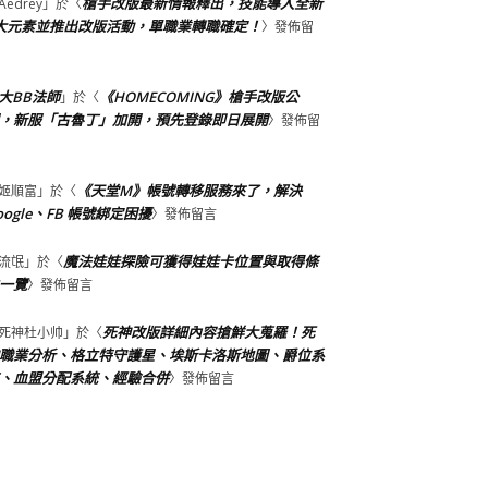
槍手改版最新情報釋出，技能導入全新
Aedrey
」於〈
大元素並推出改版活動，單職業轉職確定！
〉發佈留
大BB法師
《HOMECOMING》槍手改版公
」於〈
，新服「古魯丁」加開，預先登錄即日展開
〉發佈留
《天堂M》帳號轉移服務來了，解決
姬順富
」於〈
oogle、FB 帳號綁定困擾
〉發佈留言
魔法娃娃探險可獲得娃娃卡位置與取得條
流氓
」於〈
一覽
〉發佈留言
死神改版詳細內容搶鮮大蒐羅！死
死神杜小帅
」於〈
職業分析、格立特守護星、埃斯卡洛斯地圖、爵位系
、血盟分配系統、經驗合併
〉發佈留言