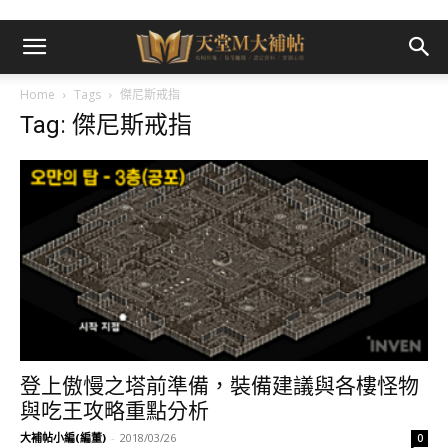
Home
Tags
傑尼斯戒指
Tag: 傑尼斯戒指
登上傲慢之塔前準備，裝備建議與各樓怪物
與吃王攻略重點分析
大補帖小編(編董)
-
2018/03/26
0