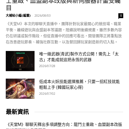
士重啟、血盟副本改版與新伺服器計畫受矚
目
大補帖小編(編董)
-
2026/08/03
0
《天堂M》本次的聊聊天直播中，團隊針對玩家最關心的競技場、職業
平衡、離線遊玩與血盟副本等議題，陸續說明後續規畫。雖然多數內容
仍在研議或製作階段，但從直播中的回應可看出，開發團隊正將重點放
在改善遊玩節奏、補強社群互動，以及替回歸玩家創造新的切入點。
唯一級武器(青武)製作方式公開！需先上「太
古」才能成就這把永恆的武器
2026/07/28
低成本火妖技能選擇推薦，只要一招紅技就能
輕鬆上手 (韓國玩家心得)
2026/07/02
最新資訊
《天堂M》聊聊天釋出多項調整方向：龍鬥士重啟、血盟副本改版