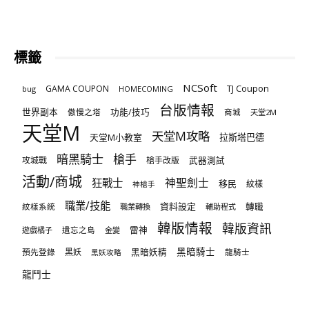
標籤
NCSoft
TJ Coupon
GAMA COUPON
bug
HOMECOMING
台版情報
世界副本
傲慢之塔
功能/技巧
商城
天堂2M
天堂M
天堂M攻略
天堂M小教室
拉斯塔巴德
暗黑騎士
槍手
攻城戰
槍手改版
武器測試
活動/商城
狂戰士
神聖劍士
移民
紋樣
神槍手
職業/技能
資料設定
紋樣系統
轉職
職業轉換
輔助程式
韓版情報
韓版資訊
雷神
遊戲橘子
遺忘之島
金變
黑暗騎士
預先登錄
黑妖
黑暗妖精
龍騎士
黑妖攻略
龍鬥士