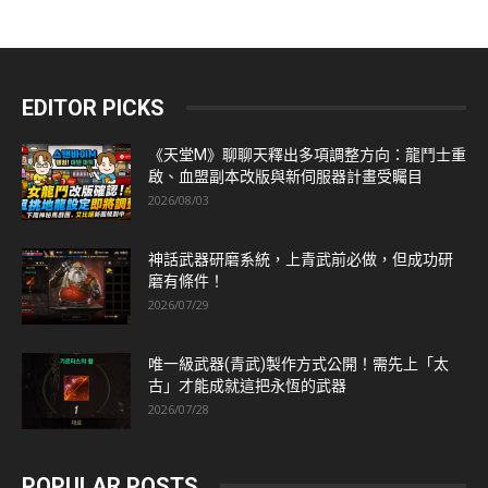
EDITOR PICKS
《天堂M》聊聊天釋出多項調整方向：龍鬥士重
啟、血盟副本改版與新伺服器計畫受矚目
2026/08/03
神話武器研磨系統，上青武前必做，但成功研
磨有條件！
2026/07/29
唯一級武器(青武)製作方式公開！需先上「太
古」才能成就這把永恆的武器
2026/07/28
POPULAR POSTS