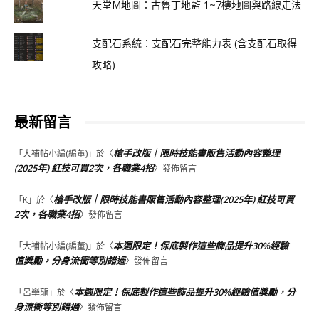
天堂M地圖：古魯丁地監 1~7樓地圖與路線走法
支配石系統：支配石完整能力表 (含支配石取得
攻略)
最新留言
槍手改版｜限時技能書販售活動內容整理
「
大補帖小編(編董)
」於〈
(2025年) 紅技可買2次，各職業4招
〉發佈留言
槍手改版｜限時技能書販售活動內容整理(2025年) 紅技可買
「
K
」於〈
2次，各職業4招
〉發佈留言
本週限定！保底製作這些飾品提升30%經驗
「
大補帖小編(編董)
」於〈
值獎勵，分身流衝等別錯過
〉發佈留言
本週限定！保底製作這些飾品提升30%經驗值獎勵，分
「
呂學龍
」於〈
身流衝等別錯過
〉發佈留言