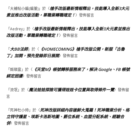
槍手改版最新情報釋出，技能導入全新3大元
「
大補帖小編(編董)
」於〈
素並推出改版活動，單職業轉職確定！
〉發佈留言
槍手改版最新情報釋出，技能導入全新3大元素並推出
「
Aedrey
」於〈
改版活動，單職業轉職確定！
〉發佈留言
大BB法師
《HOMECOMING》槍手改版公開，新服「古魯
「
」於〈
丁」加開，預先登錄即日展開
〉發佈留言
《天堂M》帳號轉移服務來了，解決 Google、FB 帳號
「
姬順富
」於〈
綁定困擾
〉發佈留言
魔法娃娃探險可獲得娃娃卡位置與取得條件一覽
「
流氓
」於〈
〉發佈留
言
死神改版詳細內容搶鮮大蒐羅！死神職業分析、格
「
死神杜小帅
」於〈
立特守護星、埃斯卡洛斯地圖、爵位系統、血盟分配系統、經驗合
併
〉發佈留言