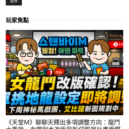
玩家焦點
《天堂M》聊聊天釋出多項調整方向：龍鬥