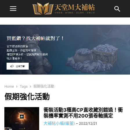
Home
Tags
假期強化活動
假期強化活動
衝裝活動3種高CP直收藏別錯過！衝
裝機率實測不用200張卷軸搞定
大補帖小編(編董)
-
2022/12/21