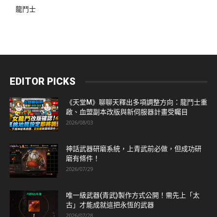
龍鬥士
EDITOR PICKS
《天堂M》聊聊天釋出多項調整方向：龍鬥士重
啟、血盟副本改版與新伺服器計畫受矚目
2026/08/03
神話武器研磨系統，上青武前必做，但成功研
磨有條件！
2026/07/29
唯一級武器(青武)製作方式公開！需先上「太
古」才能成就這把永恆的武器
2026/07/28