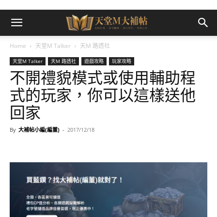
Home
天堂M Talker
天M 路透社
天堂M Talker
天M 路透社
遊戲攻略
玩家攻略
不開禮貌模式或使用輔助程
式的玩家，你可以這樣送他
回家
By
大補帖小編(編董)
-
2017/12/18