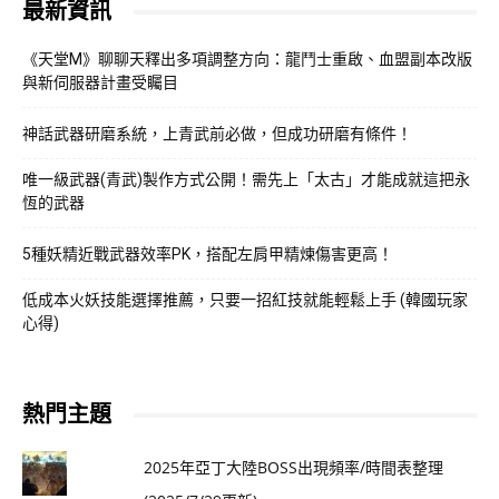
最新資訊
《天堂M》聊聊天釋出多項調整方向：龍鬥士重啟、血盟副本改版
與新伺服器計畫受矚目
神話武器研磨系統，上青武前必做，但成功研磨有條件！
唯一級武器(青武)製作方式公開！需先上「太古」才能成就這把永
恆的武器
5種妖精近戰武器效率PK，搭配左肩甲精煉傷害更高！
低成本火妖技能選擇推薦，只要一招紅技就能輕鬆上手 (韓國玩家
心得)
熱門主題
2025年亞丁大陸BOSS出現頻率/時間表整理