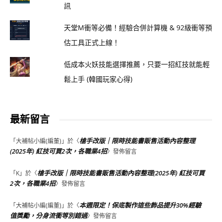
訊
天堂M衝等必備！經驗合併計算機 & 92級衝等預
估工具正式上線！
低成本火妖技能選擇推薦，只要一招紅技就能輕
鬆上手 (韓國玩家心得)
最新留言
槍手改版｜限時技能書販售活動內容整理
「
大補帖小編(編董)
」於〈
(2025年) 紅技可買2次，各職業4招
〉發佈留言
槍手改版｜限時技能書販售活動內容整理(2025年) 紅技可買
「
K
」於〈
2次，各職業4招
〉發佈留言
本週限定！保底製作這些飾品提升30%經驗
「
大補帖小編(編董)
」於〈
值獎勵，分身流衝等別錯過
〉發佈留言