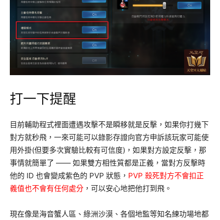
打一下提醒
目前輔助程式裡面遭遇攻擊不是瞬移就是反擊，如果你打幾下
對方就秒飛，一來可能可以錄影存證向官方申訴該玩家可能使
用外掛(但要多次實驗比較有可信度)，如果對方設定反擊，那
事情就簡單了 —— 如果雙方相性質都是正義，當對方反擊時
他的 ID 也會變成紫色的 PVP 狀態，
PVP 殺死對方不會扣正
義值也不會有任何處分
，可以安心地把他打到飛。
現在像是海音蟹人區、綠洲沙漠、各個地監等知名練功場地都