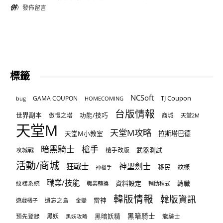
併
〉發佈留言
標籤
NCSoft
TJ Coupon
GAMA COUPON
bug
HOMECOMING
台版情報
世界副本
傲慢之塔
功能/技巧
商城
天堂2M
天堂M
天堂M攻略
天堂M小教室
拉斯塔巴德
暗黑騎士
槍手
攻城戰
槍手改版
武器測試
活動/商城
狂戰士
神聖劍士
移民
紋樣
神槍手
職業/技能
資料設定
紋樣系統
轉職
職業轉換
輔助程式
韓版情報
韓版資訊
雷神
遊戲橘子
遺忘之島
金變
黑暗騎士
預先登錄
黑妖
黑暗妖精
龍騎士
黑妖攻略