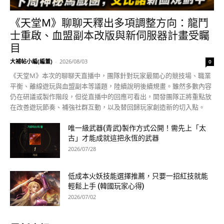
《天堂M》聊聊天釋出多項調整方向：龍鬥
士重啟、血盟副本改版與新伺服器計畫受矚
目
大補帖小編(編董)
-
2026/08/03
0
《天堂M》本次的聊聊天直播中，團隊針對玩家最關心的競技場、職業
平衡、離線遊玩與血盟副本等議題，陸續說明後續規畫。雖然多數內容
仍在研議或製作階段，但從直播中的回應可看出，開發團隊正將重點放
在改善遊玩節奏、補強社群互動，以及替回歸玩家創造新的切入點。
唯一級武器(青武)製作方式公開！需先上「太
古」才能成就這把永恆的武器
2026/07/28
低成本火妖技能選擇推薦，只要一招紅技就能
輕鬆上手 (韓國玩家心得)
2026/07/02