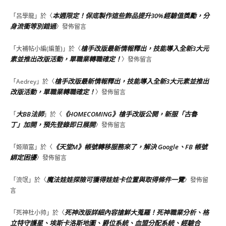
本週限定！保底製作這些飾品提升30%經驗值獎勵，分
「
呂學龍
」於〈
身流衝等別錯過
〉發佈留言
槍手改版最新情報釋出，技能導入全新3大元
「
大補帖小編(編董)
」於〈
素並推出改版活動，單職業轉職確定！
〉發佈留言
槍手改版最新情報釋出，技能導入全新3大元素並推出
「
Aedrey
」於〈
改版活動，單職業轉職確定！
〉發佈留言
大BB法師
《HOMECOMING》槍手改版公開，新服「古魯
「
」於〈
丁」加開，預先登錄即日展開
〉發佈留言
《天堂M》帳號轉移服務來了，解決 Google、FB 帳號
「
姬順富
」於〈
綁定困擾
〉發佈留言
魔法娃娃探險可獲得娃娃卡位置與取得條件一覽
「
流氓
」於〈
〉發佈留
言
死神改版詳細內容搶鮮大蒐羅！死神職業分析、格
「
死神杜小帅
」於〈
立特守護星、埃斯卡洛斯地圖、爵位系統、血盟分配系統、經驗合