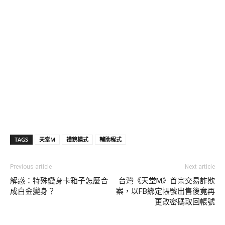
TAGS
天堂M
禮貌模式
輔助程式
Previous article
Next article
解惑：特殊變身卡箱子怎麼合
台灣《天堂M》首宗交易詐欺
成白金變身？
案，以FB綁定帳號出售後竟再
更改密碼取回帳號