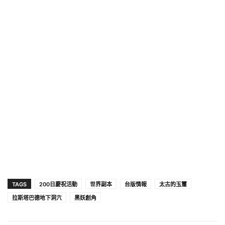
TAGS
200日慶祝活動
世界副本
台版情報
太古的玉璽
拉斯塔巴德地下洞穴
黑妖創角