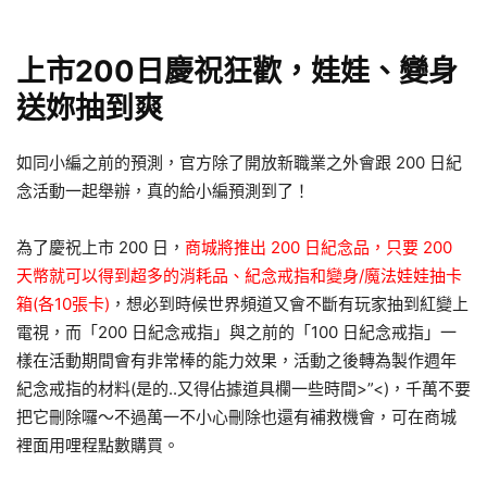
上市200日慶祝狂歡，娃娃、變身
送妳抽到爽
如同小編之前的預測，官方除了開放新職業之外會跟 200 日紀
念活動一起舉辦，真的給小編預測到了！
為了慶祝上市 200 日，
商城將推出 200 日紀念品，只要 200
天幣就可以得到超多的消耗品、紀念戒指和變身/魔法娃娃抽卡
箱(各10張卡)
，想必到時候世界頻道又會不斷有玩家抽到紅變上
電視，而「200 日紀念戒指」與之前的「100 日紀念戒指」一
樣在活動期間會有非常棒的能力效果，活動之後轉為製作週年
紀念戒指的材料(是的..又得佔據道具欄一些時間>”<)，千萬不要
把它刪除囉～不過萬一不小心刪除也還有補救機會，可在商城
裡面用哩程點數購買。