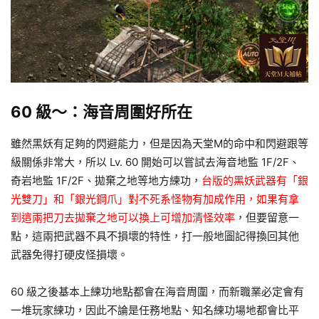
60 級～：海音周圍好所在
雖然黑妖有足夠的閃避能力，但是因為天堂M的命中和閃避跟等
級關係非常大，所以 Lv. 60 開始可以嘗試去海音地監 1F/2F、
奇岩地監 1F/2F、拋棄之地等地方練功，
台版的黑妖武器有「銀
光雙刀」和「銀光鋼爪」對不死系怪物有加成作用，如果有拿
到這兩把刀去拋棄之地可以換上可增加清怪效率
，但要留意一
點，這兩把武器不具不損壞的特性，打一般地圖記得換回其他
武器免得打硬皮怪損壞。
60 級之後基本上練功地點都會在海音周圍，而新職業必定會有
一堆玩家練功，因此不論是任務地點、知名練功場地都會比平