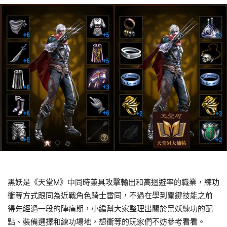
黑妖是《天堂M》中同時兼具攻擊輸出和高迴避率的職業，練功
衝等方式跟同為近戰角色騎士雷同，不過在學到關鍵技能之前
得先經過一段的陣痛期，小編幫大家整理出關於黑妖練功的配
點、裝備選擇和練功場地，想衝等的玩家們不妨參考看看。