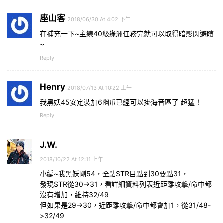
座山客
2018/06/30 At 4:02 下午
在補充一下~主線40級綠洲任務完就可以取得暗影閃避瞜
~
Reply
Henry
2018/07/13 At 10:22 上午
我黑妖45安定裝加6幽爪已經可以掛海音區了 超猛！
Reply
J.W.
2018/10/22 At 12:11 上午
小編~我黑妖剛54，全點STR目點到30要點31，
發現STR從30->31，看詳細資料列表近距離攻擊/命中都
沒有增加，維持32/49
但如果是29->30，近距離攻擊/命中都會加1，從31/48-
>32/49