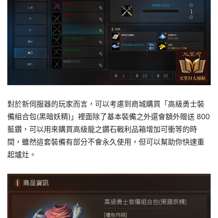
對於新伺服器的玩家而言，可以考慮到商城購買「高級勇士裝
備組合包(黑暗妖精)」裡面除了基本裝備之外還會額外贈送 800
藍鑽，可以用來購買高級龍之鑽石戰利品箱增加可衝等的時
間，雖然這套裝備有部分不會永久使用，但可以幫助你快速重
起爐灶。