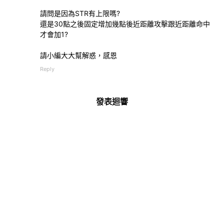
請問是因為STR有上限嗎?
還是30點之後固定增加幾點後近距離攻擊跟近距離命中
才會加1?
請小編大大幫解惑，感恩
Reply
發表迴響