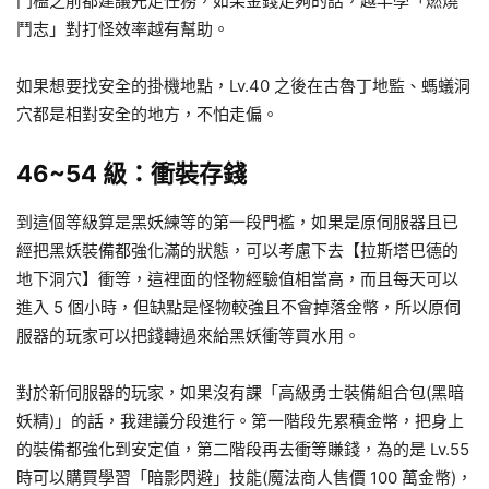
門檻之前都建議先走任務，如果金錢足夠的話，越早學「燃燒
鬥志」對打怪效率越有幫助。
如果想要找安全的掛機地點，Lv.40 之後在古魯丁地監、螞蟻洞
穴都是相對安全的地方，不怕走偏。
46~54 級：衝裝存錢
到這個等級算是黑妖練等的第一段門檻，如果是原伺服器且已
經把黑妖裝備都強化滿的狀態，可以考慮下去【拉斯塔巴德的
地下洞穴】衝等，這裡面的怪物經驗值相當高，而且每天可以
進入 5 個小時，但缺點是怪物較強且不會掉落金幣，所以原伺
服器的玩家可以把錢轉過來給黑妖衝等買水用。
對於新伺服器的玩家，如果沒有課「高級勇士裝備組合包(黑暗
妖精)」的話，我建議分段進行。第一階段先累積金幣，把身上
的裝備都強化到安定值，第二階段再去衝等賺錢，為的是 Lv.55
時可以購買學習「暗影閃避」技能(魔法商人售價 100 萬金幣)，