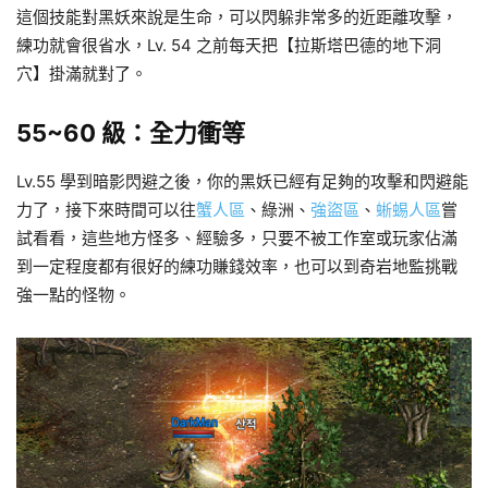
這個技能對黑妖來說是生命，可以閃躲非常多的近距離攻擊，
練功就會很省水，Lv. 54 之前每天把【拉斯塔巴德的地下洞
穴】掛滿就對了。
55~60 級：全力衝等
Lv.55 學到暗影閃避之後，你的黑妖已經有足夠的攻擊和閃避能
力了，接下來時間可以往
蟹人區
、綠洲、
強盜區
、
蜥蜴人區
嘗
試看看，這些地方怪多、經驗多，只要不被工作室或玩家佔滿
到一定程度都有很好的練功賺錢效率，也可以到奇岩地監挑戰
強一點的怪物。