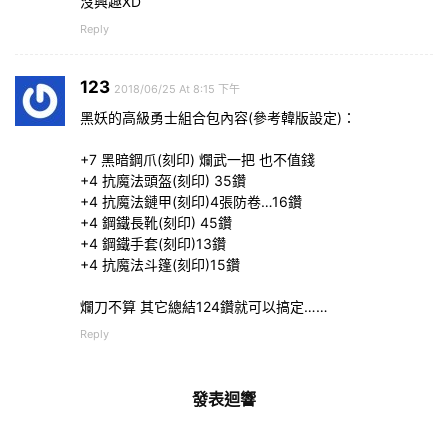
沒興趣XD
Reply
123
2018/06/25 At 8:15 下午
黑妖的高級勇士組合包內容(參考韓版設定)：
+7 黑暗鋼爪(刻印) 爛武一把 也不值錢
+4 抗魔法頭盔(刻印) 35鑽
+4 抗魔法鏈甲(刻印)4張防卷…16鑽
+4 鋼鐵長靴(刻印) 45鑽
+4 鋼鐵手套(刻印)13鑽
+4 抗魔法斗篷(刻印)15鑽
爛刀不算 其它總結124鑽就可以搞定……
Reply
發表迴響