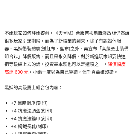
不論玩家如何評論遊戲，《天堂M》台版首次新職業改版仍然讓
很多玩家引頸期盼，而為了新職業的到來，除了有認證伺服
器、黑妖衝裝體驗(送紅布、藍布)之外，再宣布「高級勇士裝備
組合包」降價販售，而且是永久降價，對於新進玩家想要快速
把等級練上去的話，投資基本裝也可以是選項之一，
降價幅度
高達 600 元
，小編一度以為自己算錯，但千真萬確沒錯。
黑妖的高級勇士組合包內容：
+7 黑暗鋼爪(刻印)
+4 抗魔法頭盔(刻印)
+4 抗魔法鏈甲(刻印)
+4 鋼鐵長靴(刻印)