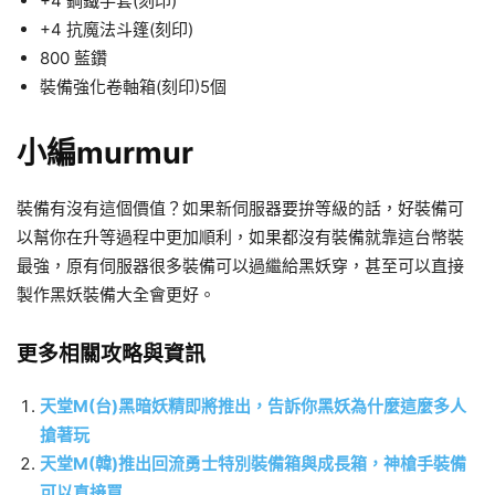
+4 鋼鐵手套(刻印)
+4 抗魔法斗篷(刻印)
800 藍鑽
裝備強化卷軸箱(刻印)5個
小編murmur
裝備有沒有這個價值？如果新伺服器要拚等級的話，好裝備可
以幫你在升等過程中更加順利，如果都沒有裝備就靠這台幣裝
最強，原有伺服器很多裝備可以過繼給黑妖穿，甚至可以直接
製作黑妖裝備大全會更好。
更多相關攻略與資訊
天堂M(台)黑暗妖精即將推出，告訴你黑妖為什麼這麼多人
搶著玩
天堂M(韓)推出回流勇士特別裝備箱與成長箱，神槍手裝備
可以直接買