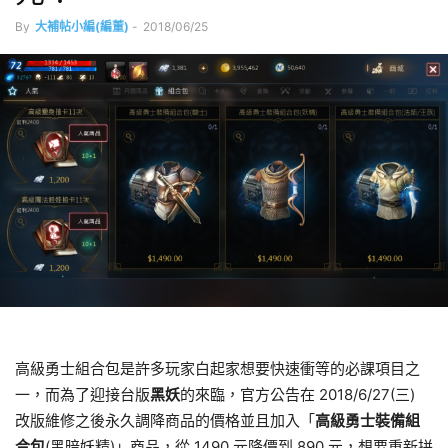
By
大補帖小編(編董)
-
2018/06/25
高級勇士組合包是許多玩家白起家想要快速衝等的必課項目之
一，而為了迎接台版
黑妖
的來臨，官方公告在 2018/6/27(三)
改版維修之後永久調降商品的價格並且加入「
高級勇士裝備組
合包
(黑暗妖精)」商品，從 1490 元降價到 890 元，想要重新拼