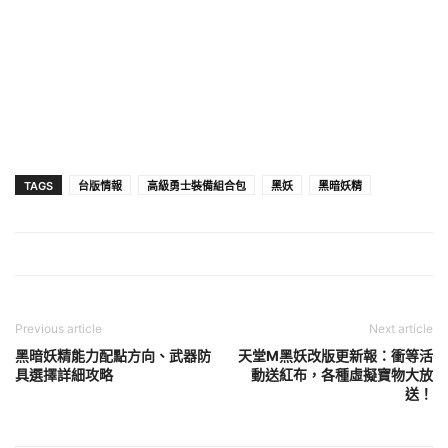
TAGS
台版情報
高級勇士裝備組合包
黑妖
黑暗妖精
Previous article
Next article
黑暗妖精能力配點方向、武器防
天堂M黑妖改版更新報：衝等活
具選擇詳細攻略
動送紅布，各種虛擬寶物大放
送！