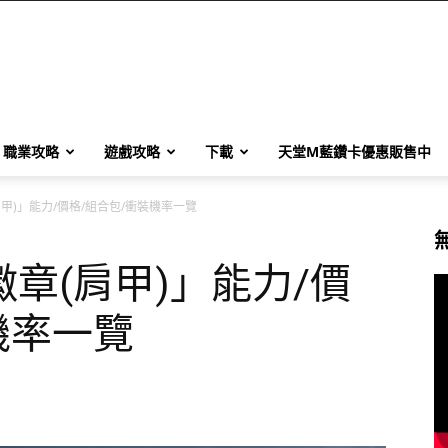
職業攻略
遊戲攻略
下載
天堂M藍鑽卡優惠販售中
甲)」能力/價格/組合包/衝裝機率一覽
章(肩甲)」能力/價
機率一覽