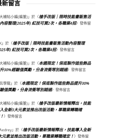
最新留言
槍手改版｜限時技能書販售活
大補帖小編(編董)
」於〈
內容整理(2025年) 紅技可買2次，各職業4招
〉發佈留
槍手改版｜限時技能書販售活動內容整理
K
」於〈
2025年) 紅技可買2次，各職業4招
〉發佈留言
本週限定！保底製作這些飾品
大補帖小編(編董)
」於〈
升30%經驗值獎勵，分身流衝等別錯過
〉發佈留言
本週限定！保底製作這些飾品提升30%
呂學龍
」於〈
驗值獎勵，分身流衝等別錯過
〉發佈留言
槍手改版最新情報釋出，技能
大補帖小編(編董)
」於〈
入全新3大元素並推出改版活動，單職業轉職確
！
〉發佈留言
槍手改版最新情報釋出，技能導入全新
Aedrey
」於〈
大元素並推出改版活動，單職業轉職確定！
〉發佈留