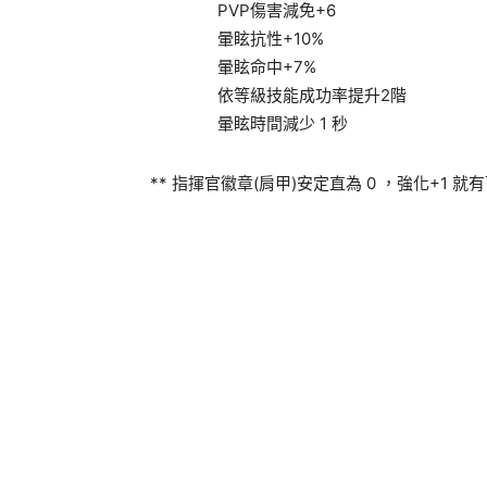
PVP傷害減免+6
暈眩抗性+10%
暈眩命中+7%
依等級技能成功率提升2階
暈眩時間減少 1 秒
** 指揮官徽章(肩甲)安定直為 0 ，強化+1 