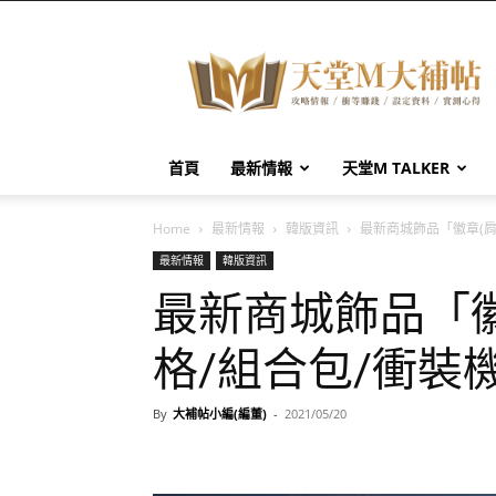
天
堂
M
大
補
帖
首頁
最新情報
天堂M TALKER
Home
最新情報
韓版資訊
最新商城飾品「徽章(肩
最新情報
韓版資訊
最新商城飾品「徽
格/組合包/衝裝
By
大補帖小編(編董)
-
2021/05/20