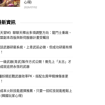
心得)
2026/07/02
最新資訊
天堂M》聊聊天釋出多項調整方向：龍鬥士重啟、
盟副本改版與新伺服器計畫受矚目
話武器研磨系統，上青武前必做，但成功研磨有條
！
一級武器(青武)製作方式公開！需先上「太古」才
成就這把永恆的武器
種妖精近戰武器效率PK，搭配左肩甲精煉傷害更
！
成本火妖技能選擇推薦，只要一招紅技就能輕鬆上
 (韓國玩家心得)