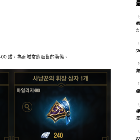
「
動
言
「
(
2400 鑽，為商城常態販售的裝備。
「
提
「
經
「
導
定
「
3