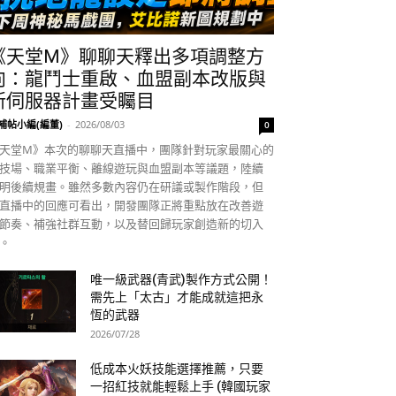
《天堂M》聊聊天釋出多項調整方
向：龍鬥士重啟、血盟副本改版與
新伺服器計畫受矚目
補帖小編(編董)
-
2026/08/03
0
天堂M》本次的聊聊天直播中，團隊針對玩家最關心的
技場、職業平衡、離線遊玩與血盟副本等議題，陸續
明後續規畫。雖然多數內容仍在研議或製作階段，但
直播中的回應可看出，開發團隊正將重點放在改善遊
節奏、補強社群互動，以及替回歸玩家創造新的切入
。
唯一級武器(青武)製作方式公開！
需先上「太古」才能成就這把永
恆的武器
2026/07/28
低成本火妖技能選擇推薦，只要
一招紅技就能輕鬆上手 (韓國玩家