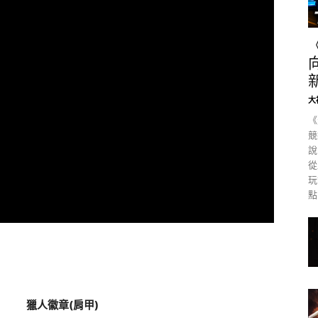
大
《
競
說
從
玩
點
獵人徽章(肩甲)