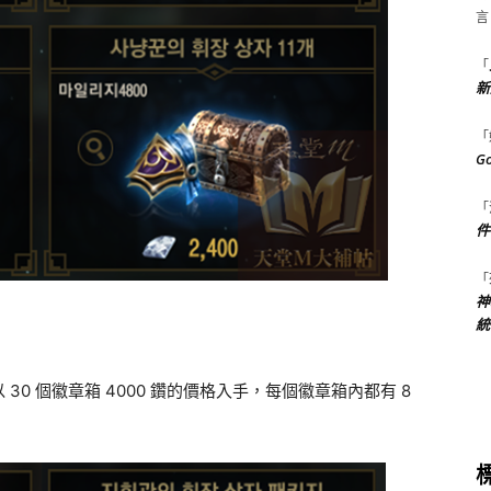
言
「
新
「
G
「
件
「
神
統
0 個徽章箱 4000 鑽的價格入手，每個徽章箱內都有 8