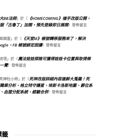
大BB法師
《HOMECOMING》槍手改版公開，
」於〈
服「古魯丁」加開，預先登錄即日展開
〉發佈留言
《天堂M》帳號轉移服務來了，解決
姬順富
」於〈
oogle、FB 帳號綁定困擾
〉發佈留言
魔法娃娃探險可獲得娃娃卡位置與取得條
流氓
」於〈
一覽
〉發佈留言
死神改版詳細內容搶鮮大蒐羅！死
死神杜小帅
」於〈
職業分析、格立特守護星、埃斯卡洛斯地圖、爵位系
、血盟分配系統、經驗合併
〉發佈留言
標籤