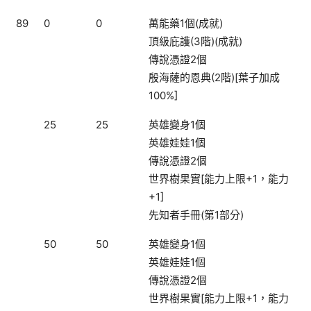
89
0
0
萬能藥1個(成就)
頂級庇護(3階)(成就)
傳說憑證2個
殷海薩的恩典(2階)[葉子加成
100%]
25
25
英雄變身1個
英雄娃娃1個
傳說憑證2個
世界樹果實[能力上限+1，能力
+1]
先知者手冊(第1部分)
50
50
英雄變身1個
英雄娃娃1個
傳說憑證2個
世界樹果實[能力上限+1，能力