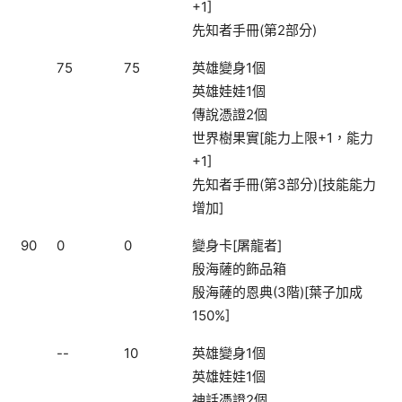
+1]
先知者手冊(第2部分)
75
75
英雄變身1個
英雄娃娃1個
傳說憑證2個
世界樹果實[能力上限+1，能力
+1]
先知者手冊(第3部分)[技能能力
增加]
90
0
0
變身卡[屠龍者]
殷海薩的飾品箱
殷海薩的恩典(3階)[葉子加成
150%]
--
10
英雄變身1個
英雄娃娃1個
神話憑證2個