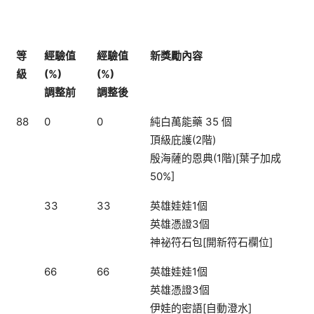
等
經驗值
經驗值
新獎勵內容
級
(%)
(%)
調整前
調整後
88
0
0
純白萬能藥 35 個
頂級庇護(2階)
殷海薩的恩典(1階)[葉子加成
50%]
33
33
英雄娃娃1個
英雄憑證3個
神祕符石包[開新符石欄位]
66
66
英雄娃娃1個
英雄憑證3個
伊娃的密語[自動澄水]