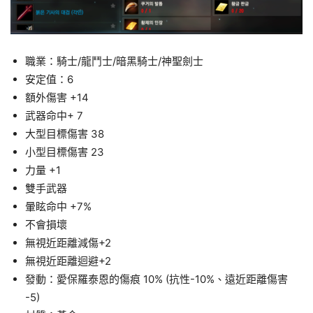
職業：騎士/龍鬥士/暗黑騎士/神聖劍士
安定值：6
額外傷害 +14
武器命中+ 7
大型目標傷害 38
小型目標傷害 23
力量 +1
雙手武器
暈眩命中 +7%
不會損壞
無視近距離減傷+2
無視近距離迴避+2
發動：愛保羅泰恩的傷痕 10% (抗性-10%、遠近距離傷害
-5)