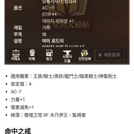
適用職業：王族/騎士/黑妖/龍鬥士/暗黑騎士/神聖劍士
安定值：4
AC-7
力量+1
傷害減免+1
掉落：傲慢之塔 6F 木乃伊王、監視者
命中之戒