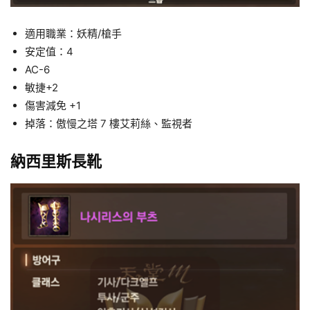
適用職業：妖精/槍手
安定值：4
AC-6
敏捷+2
傷害減免 +1
掉落：傲慢之塔 7 樓艾莉絲、監視者
納西里斯長靴