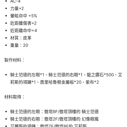
AC-4
力量+2
暈眩命中 +5%
近距離傷害+2
近距離命中+4
材質：皮革
重量：20
製作材料：
騎士范德的左眼*1、騎士范德的右眼*1、龍之鑽石*500、艾
莉斯的項鍊*1、奧里哈魯根金屬板*20、紫布*2
材料取得：
騎士范德的左眼：傲塔8F/傲塔頂樓的 騎士范德
騎士范德的右眼：傲塔2F/傲塔頂樓的 幻像眼魔
艾麗斯的項鍊：傲塔7F/傲塔8F的 艾莉斯