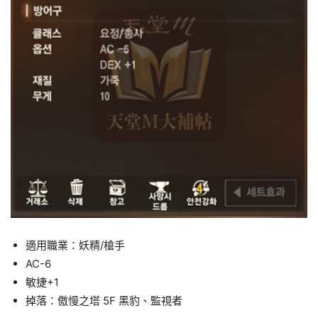
適用職業：妖精/槍手
AC-6
敏捷+1
掉落：傲慢之塔 5F 黑豹、監視者