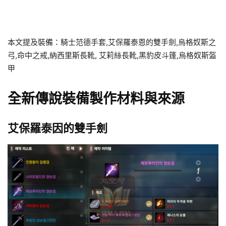
本文提及裝備：騎士范德手套,艾保羅泰恩的雙手劍,烏格奴斯之
弓,命中之戒,納西里斯長靴, 艾莉絲長靴,黑豹皮斗篷,烏格奴斯盔
甲
全新傳說裝備製作材料與來源
艾保羅泰因的雙手劍