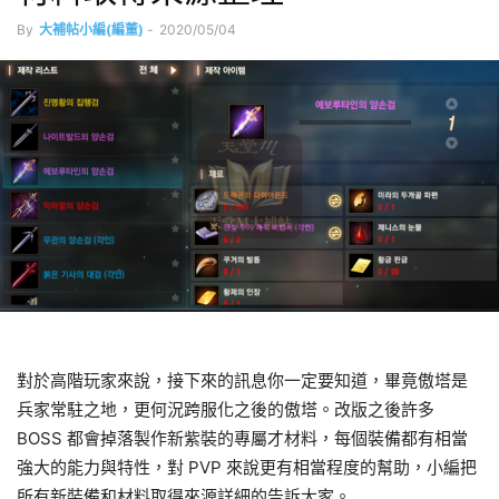
By
大補帖小編(編董)
-
2020/05/04
對於高階玩家來說，接下來的訊息你一定要知道，畢竟傲塔是
兵家常駐之地，更何況跨服化之後的傲塔。改版之後許多
BOSS 都會掉落製作新紫裝的專屬才材料，每個裝備都有相當
強大的能力與特性，對 PVP 來說更有相當程度的幫助，小編把
所有新裝備和材料取得來源詳細的告訴大家。