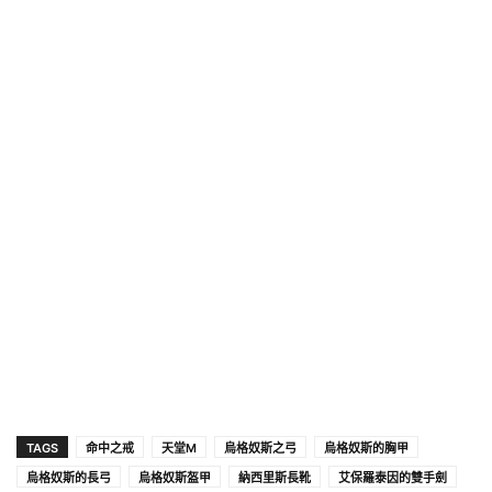
TAGS
命中之戒
天堂M
烏格奴斯之弓
烏格奴斯的胸甲
烏格奴斯的長弓
烏格奴斯盔甲
納西里斯長靴
艾保羅泰因的雙手劍