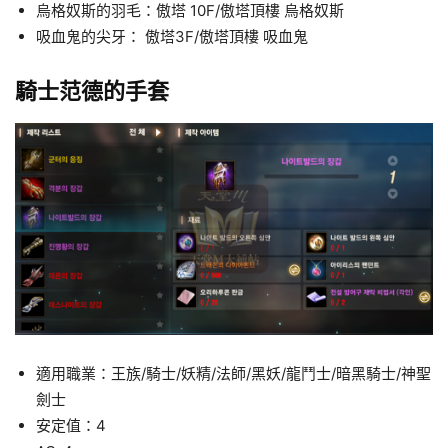
烏格奴斯的羽毛：傲塔 10F/傲塔頂樓 烏格奴斯
吸血鬼的尖牙： 傲塔3F/傲塔頂樓 吸血鬼
騎士范德的手套
適用職業：王族/騎士/妖精/法師/黑妖/龍鬥士/暗黑騎士/神聖
劍士
安定值：4