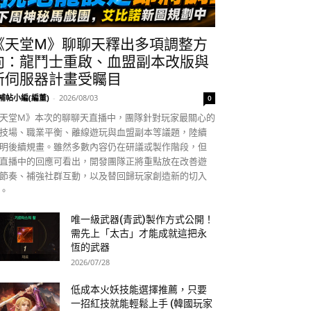
《天堂M》聊聊天釋出多項調整方
向：龍鬥士重啟、血盟副本改版與
新伺服器計畫受矚目
補帖小編(編董)
-
2026/08/03
0
天堂M》本次的聊聊天直播中，團隊針對玩家最關心的
技場、職業平衡、離線遊玩與血盟副本等議題，陸續
明後續規畫。雖然多數內容仍在研議或製作階段，但
直播中的回應可看出，開發團隊正將重點放在改善遊
節奏、補強社群互動，以及替回歸玩家創造新的切入
。
唯一級武器(青武)製作方式公開！
需先上「太古」才能成就這把永
恆的武器
2026/07/28
低成本火妖技能選擇推薦，只要
一招紅技就能輕鬆上手 (韓國玩家