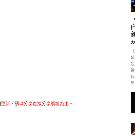
大
《
競
說
從
玩
點
期更新，請以分享直接分享網址為主。