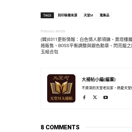
TAGS
刻印裝備來源
天堂M
蒐集品
Previous article
(韓)0311更新情報：白色情人節項鍊、奧塔樓
捲販售、BOSS平衡調整與銀色勳章、閃亮龍之
玉組合包
大補帖小編(編董)
不資深的天堂老玩家，熱愛天堂
8 COMMENTS