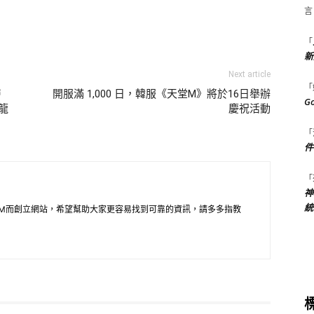
言
「
新
Next article
「
層
開服滿 1,000 日，韓服《天堂M》將於16日舉辦
G
龍
慶祝活動
「
件
「
神
統
M而創立網站，希望幫助大家更容易找到可靠的資訊，請多多指教