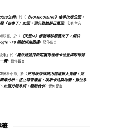
大BB法師
《HOMECOMING》槍手改版公開，
」於〈
服「古魯丁」加開，預先登錄即日展開
〉發佈留言
《天堂M》帳號轉移服務來了，解決
姬順富
」於〈
oogle、FB 帳號綁定困擾
〉發佈留言
魔法娃娃探險可獲得娃娃卡位置與取得條
流氓
」於〈
一覽
〉發佈留言
死神改版詳細內容搶鮮大蒐羅！死
死神杜小帅
」於〈
職業分析、格立特守護星、埃斯卡洛斯地圖、爵位系
、血盟分配系統、經驗合併
〉發佈留言
標籤