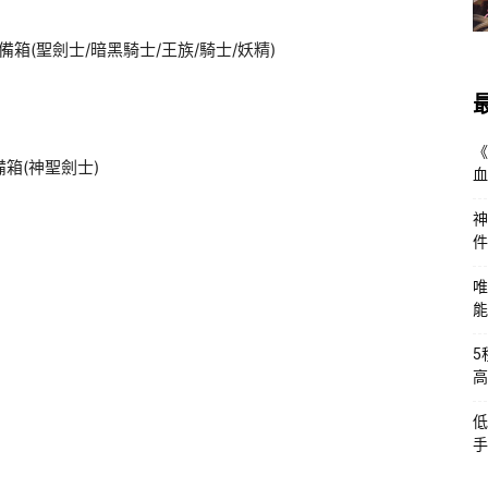
裝備箱(聖劍士/暗黑騎士/王族/騎士/妖精)
《
箱(神聖劍士)
血
神
件
唯
能
5
高
低
手