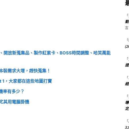
「
動
言
「
(
動、開放新蒐集品、製作紅紫卡、BOSS時間調整、哈芙萬能
「
提
本裝需求大增，趕快蒐集！
「
t 1，大家都在這些地圖打寶
經
的機率有多少？
「
尤其用電腦掛機
導
定
「
3