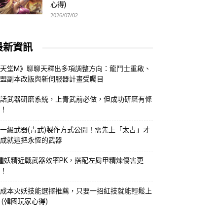
心得)
2026/07/02
最新資訊
天堂M》聊聊天釋出多項調整方向：龍鬥士重啟、
盟副本改版與新伺服器計畫受矚目
話武器研磨系統，上青武前必做，但成功研磨有條
！
一級武器(青武)製作方式公開！需先上「太古」才
成就這把永恆的武器
種妖精近戰武器效率PK，搭配左肩甲精煉傷害更
！
成本火妖技能選擇推薦，只要一招紅技就能輕鬆上
 (韓國玩家心得)