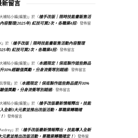
最新留言
槍手改版｜限時技能書販售活
大補帖小編(編董)
」於〈
內容整理(2025年) 紅技可買2次，各職業4招
〉發佈留
槍手改版｜限時技能書販售活動內容整理
K
」於〈
2025年) 紅技可買2次，各職業4招
〉發佈留言
本週限定！保底製作這些飾品
大補帖小編(編董)
」於〈
升30%經驗值獎勵，分身流衝等別錯過
〉發佈留言
本週限定！保底製作這些飾品提升30%
呂學龍
」於〈
驗值獎勵，分身流衝等別錯過
〉發佈留言
槍手改版最新情報釋出，技能
大補帖小編(編董)
」於〈
入全新3大元素並推出改版活動，單職業轉職確
！
〉發佈留言
槍手改版最新情報釋出，技能導入全新
Aedrey
」於〈
大元素並推出改版活動，單職業轉職確定！
〉發佈留