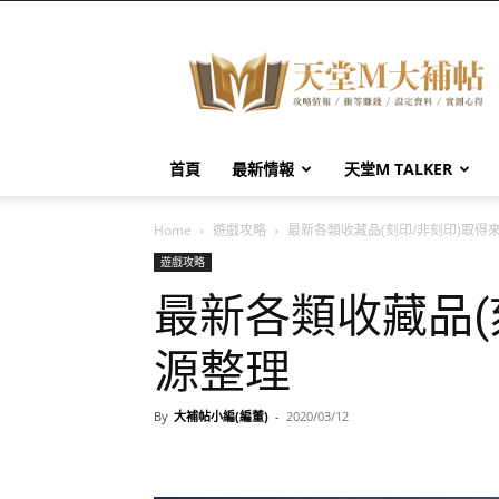
天
堂
M
大
補
帖
首頁
最新情報
天堂M TALKER
Home
遊戲攻略
最新各類收藏品(刻印/非刻印)取得
遊戲攻略
最新各類收藏品(
源整理
By
大補帖小編(編董)
-
2020/03/12