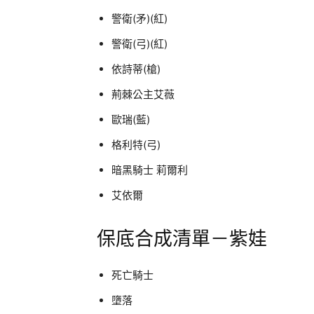
警衛(矛)(紅)
警衛(弓)(紅)
依詩蒂(槍)
荊棘公主艾薇
歐瑞(藍)
格利特(弓)
暗黑騎士 莉爾利
艾依爾
保底合成清單－紫娃
死亡騎士
墮落