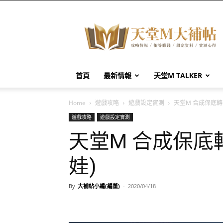
天
堂
M
大
補
帖
首頁
最新情報
天堂M TALKER
Home
遊戲攻略
遊戲設定實測
天堂M 合成保底轉
遊戲攻略
遊戲設定實測
天堂M 合成保底
娃)
By
大補帖小編(編董)
-
2020/04/18