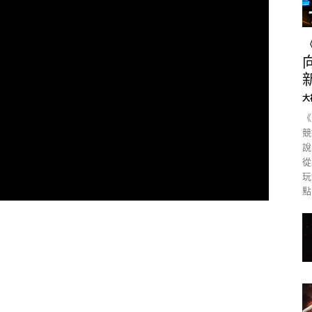
大
《
競
說
從
玩
點