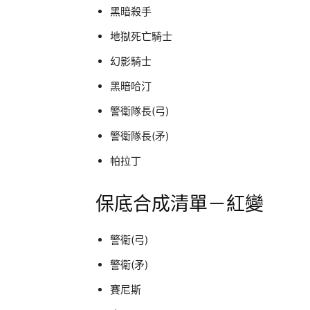
黑暗殺手
地獄死亡騎士
幻影騎士
黑暗哈汀
警衛隊長(弓)
警衛隊長(矛)
帕拉丁
保底合成清單－紅變
警衛(弓)
警衛(矛)
賽尼斯