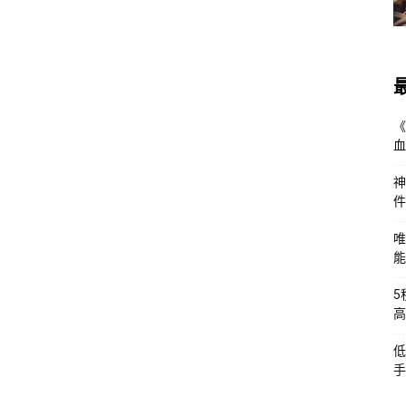
《
血
神
件
唯
能
5
高
低
手