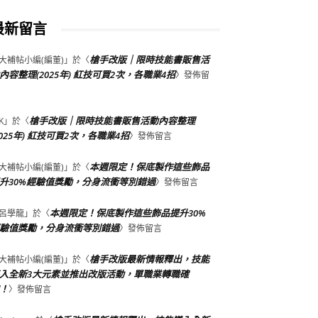
最新留言
槍手改版｜限時技能書販售活
大補帖小編(編董)
」於〈
內容整理(2025年) 紅技可買2次，各職業4招
〉發佈留
槍手改版｜限時技能書販售活動內容整理
K
」於〈
2025年) 紅技可買2次，各職業4招
〉發佈留言
本週限定！保底製作這些飾品
大補帖小編(編董)
」於〈
升30%經驗值獎勵，分身流衝等別錯過
〉發佈留言
本週限定！保底製作這些飾品提升30%
呂學龍
」於〈
驗值獎勵，分身流衝等別錯過
〉發佈留言
槍手改版最新情報釋出，技能
大補帖小編(編董)
」於〈
入全新3大元素並推出改版活動，單職業轉職確
！
〉發佈留言