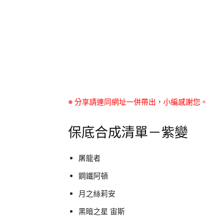
※ 分享請連同網址一併帶出，小編感謝您。
保底合成清單－紫變
屠龍者
鋼鐵阿頓
月之絲莉安
黑暗之星 宙斯