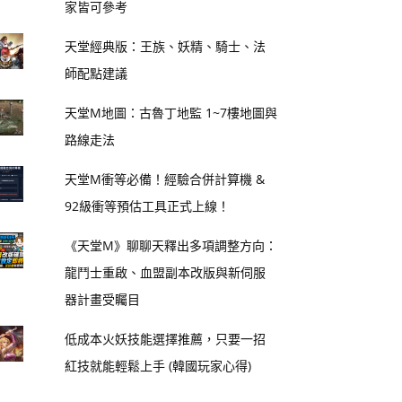
家皆可參考
天堂經典版：王族、妖精、騎士、法
師配點建議
天堂M地圖：古魯丁地監 1~7樓地圖與
路線走法
天堂M衝等必備！經驗合併計算機 &
92級衝等預估工具正式上線！
《天堂M》聊聊天釋出多項調整方向：
龍鬥士重啟、血盟副本改版與新伺服
器計畫受矚目
低成本火妖技能選擇推薦，只要一招
紅技就能輕鬆上手 (韓國玩家心得)