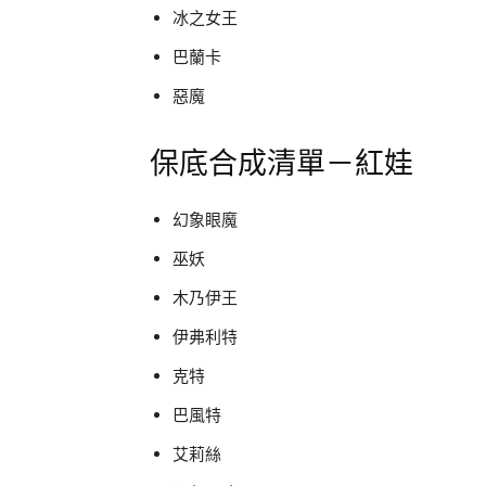
冰之女王
巴蘭卡
惡魔
保底合成清單－紅娃
幻象眼魔
巫妖
木乃伊王
伊弗利特
克特
巴風特
艾莉絲