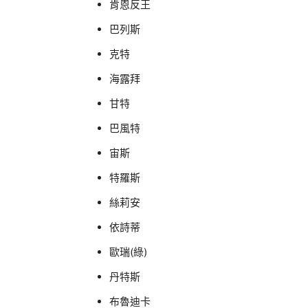
肯恩反王
巴列斯
克特
海露拜
甘特
巴風特
宙斯
特羅斯
絲莉安
依詩蒂
歐瑞(綠)
丹特斯
布魯迪卡