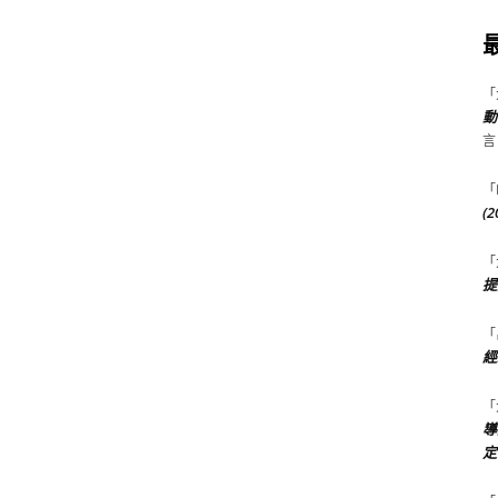
「
動
言
「
(
「
提
「
經
「
導
定