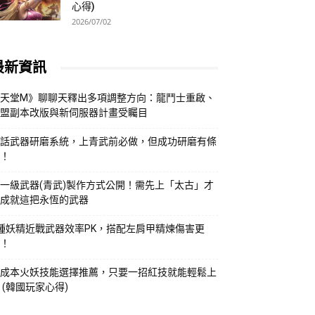
心得)
2026/07/02
最新資訊
天堂M》聊聊天釋出多項調整方向：龍鬥士重啟、
盟副本改版與新伺服器計畫受矚目
話武器研磨系統，上青武前必做，但成功研磨有條
！
一級武器(青武)製作方式公開！需先上「太古」才
成就這把永恆的武器
種妖精近戰武器效率PK，搭配左肩甲精煉傷害更
！
成本火妖技能選擇推薦，只要一招紅技就能輕鬆上
 (韓國玩家心得)