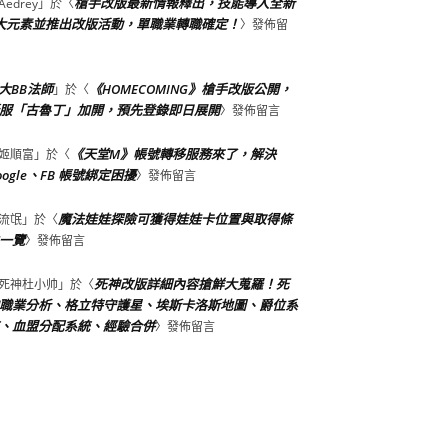
槍手改版最新情報釋出，技能導入全新
Aedrey
」於〈
大元素並推出改版活動，單職業轉職確定！
〉發佈留
大BB法師
《HOMECOMING》槍手改版公開，
」於〈
服「古魯丁」加開，預先登錄即日展開
〉發佈留言
《天堂M》帳號轉移服務來了，解決
姬順富
」於〈
oogle、FB 帳號綁定困擾
〉發佈留言
魔法娃娃探險可獲得娃娃卡位置與取得條
流氓
」於〈
一覽
〉發佈留言
死神改版詳細內容搶鮮大蒐羅！死
死神杜小帅
」於〈
職業分析、格立特守護星、埃斯卡洛斯地圖、爵位系
、血盟分配系統、經驗合併
〉發佈留言