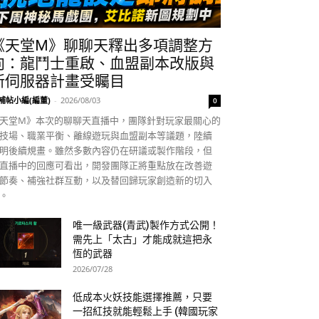
《天堂M》聊聊天釋出多項調整方
向：龍鬥士重啟、血盟副本改版與
新伺服器計畫受矚目
補帖小編(編董)
-
2026/08/03
0
天堂M》本次的聊聊天直播中，團隊針對玩家最關心的
技場、職業平衡、離線遊玩與血盟副本等議題，陸續
明後續規畫。雖然多數內容仍在研議或製作階段，但
直播中的回應可看出，開發團隊正將重點放在改善遊
節奏、補強社群互動，以及替回歸玩家創造新的切入
。
唯一級武器(青武)製作方式公開！
需先上「太古」才能成就這把永
恆的武器
2026/07/28
低成本火妖技能選擇推薦，只要
一招紅技就能輕鬆上手 (韓國玩家