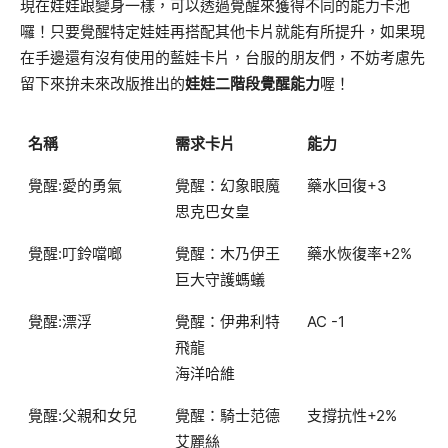
現在娃娃跟變身一樣，可以透過覺醒來獲得不同的能力卡池
囉！只要覺醒特定娃娃再搭配其他卡片就能有所提升，如果現
在手邊還有沒有使用的藍娃卡片，台服的朋友們，不妨考慮先
留下來拚未來改版推出的
娃娃二階段覺醒能力
喔！
名稱
需求卡片
能力
覺醒:愛的勇氣
覺醒：幻象眼魔
藥水回復+3
思克巴女皇
覺醒:叮鈴噹啷
覺醒：木乃伊王
藥水恢復率+2%
巨大守護螞蟻
覺醒:漂浮
覺醒：伊弗利特
AC -1
飛龍
海洋哈維
覺醒:父親和女兒
覺醒：騎士范德
支撐抗性+2%
艾麗絲