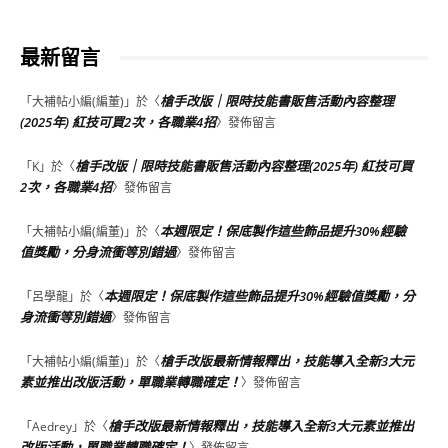
最新留言
槍手改版｜限時技能書販售活動內容整理
「
大補帖小編(編董)
」於〈
(2025年) 紅技可買2次，各職業4招
〉發佈留言
槍手改版｜限時技能書販售活動內容整理(2025年) 紅技可買
「
K
」於〈
2次，各職業4招
〉發佈留言
本週限定！保底製作這些飾品提升30%經驗
「
大補帖小編(編董)
」於〈
值獎勵，分身流衝等別錯過
〉發佈留言
本週限定！保底製作這些飾品提升30%經驗值獎勵，分
「
呂學龍
」於〈
身流衝等別錯過
〉發佈留言
槍手改版最新情報釋出，技能導入全新3大元
「
大補帖小編(編董)
」於〈
素並推出改版活動，單職業轉職確定！
〉發佈留言
槍手改版最新情報釋出，技能導入全新3大元素並推出
「
Aedrey
」於〈
改版活動，單職業轉職確定！
〉發佈留言