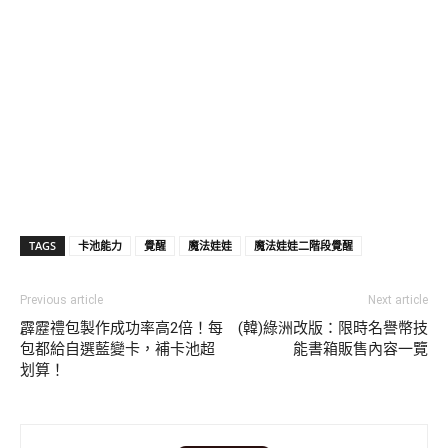
TAGS
卡池能力
覺醒
魔法娃娃
魔法娃娃二階段覺醒
Previous article
Next article
霹靂禮包製作成功率高2倍！每
(韓)綠洲改版：限時名譽幣技
包都給自選藍變卡，補卡池超
能書箱販售內容一覽
划算！