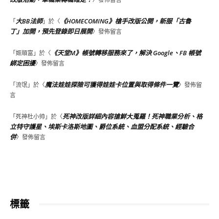
大BB法師
《HOMECOMING》槍手改版公開，新服「古魯
「
」於〈
丁」加開，預先登錄即日展開
〉發佈留言
《天堂M》帳號轉移服務來了，解決 Google、FB 帳號
「
姬順富
」於〈
綁定困擾
〉發佈留言
魔法娃娃探險可獲得娃娃卡位置與取得條件一覽
「
流氓
」於〈
〉發佈留
言
死神改版詳細內容搶鮮大蒐羅！死神職業分析、格
「
死神杜小帅
」於〈
立特守護星、埃斯卡洛斯地圖、爵位系統、血盟分配系統、經驗合
併
〉發佈留言
標籤