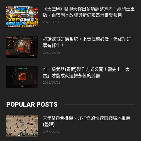
《天堂M》聊聊天釋出多項調整方向：龍鬥士重
啟、血盟副本改版與新伺服器計畫受矚目
2026/08/03
神話武器研磨系統，上青武前必做，但成功研
磨有條件！
2026/07/29
唯一級武器(青武)製作方式公開！需先上「太
古」才能成就這把永恆的武器
2026/07/28
POPULAR POSTS
天堂M適合掛機、好打怪的快速賺錢場地推薦
(整理)
2017/06/26