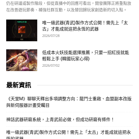
仍在研議或製作階段，但從直播中的回應可看出，開發團隊正將重點放
在改善遊玩節奏、補強社群互動，以及替回歸玩家創造新的切入點。
唯一級武器(青武)製作方式公開！需先上「太
古」才能成就這把永恆的武器
2026/07/28
低成本火妖技能選擇推薦，只要一招紅技就能
輕鬆上手 (韓國玩家心得)
2026/07/02
最新資訊
《天堂M》聊聊天釋出多項調整方向：龍鬥士重啟、血盟副本改版
與新伺服器計畫受矚目
神話武器研磨系統，上青武前必做，但成功研磨有條件！
唯一級武器(青武)製作方式公開！需先上「太古」才能成就這把永
恆的武器