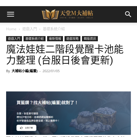
Home
遊戲入門
基礎系統介紹
遊戲入門
基礎系統介紹
最新情報
遊戲攻略
韓版資訊
魔法娃娃二階段覺醒卡池能
力整理 (台服日後會更新)
By
大補帖小編(編董)
-
2022/01/05