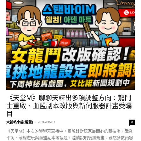
《天堂M》聊聊天釋出多項調整方向：龍鬥
士重啟、血盟副本改版與新伺服器計畫受矚
目
大補帖小編(編董)
-
2026/08/03
0
《天堂M》本次的聊聊天直播中，團隊針對玩家最關心的競技場、職業
平衡、離線遊玩與血盟副本等議題，陸續說明後續規畫。雖然多數內容