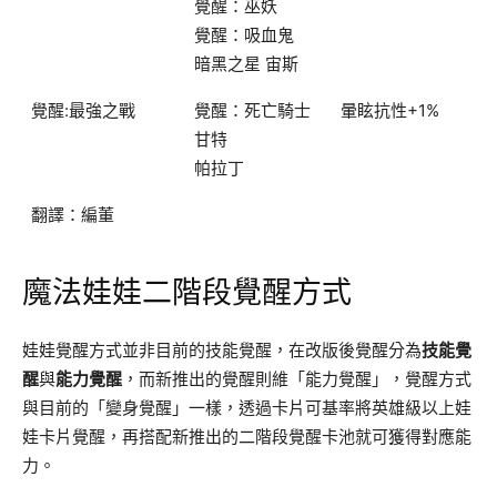
覺醒：巫妖
覺醒：吸血鬼
暗黑之星 宙斯
覺醒:最強之戰
覺醒：死亡騎士
暈眩抗性+1%
甘特
帕拉丁
翻譯：編董
魔法娃娃二階段覺醒方式
娃娃覺醒方式並非目前的技能覺醒，在改版後覺醒分為
技能覺
醒
與
能力覺醒
，而新推出的覺醒則維「能力覺醒」，覺醒方式
與目前的「變身覺醒」一樣，透過卡片可基率將英雄級以上娃
娃卡片覺醒，再搭配新推出的二階段覺醒卡池就可獲得對應能
力。