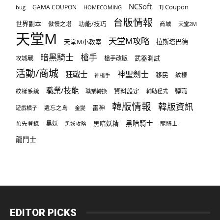
NCSoft
TJ Coupon
GAMA COUPON
bug
HOMECOMING
台版情報
世界副本
傲慢之塔
功能/技巧
商城
天堂2M
天堂M
天堂M攻略
天堂M小教室
拉斯塔巴德
暗黑騎士
槍手
攻城戰
槍手改版
武器測試
活動/商城
狂戰士
神聖劍士
移民
紋樣
神槍手
職業/技能
資料設定
紋樣系統
轉職
職業轉換
輔助程式
韓版情報
韓版資訊
雷神
遊戲橘子
遺忘之島
金變
黑暗騎士
預先登錄
黑妖
黑暗妖精
龍騎士
黑妖攻略
龍鬥士
EDITOR PICKS