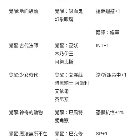
覺醒:地面騷動
覺醒：吸血鬼
遠距迴避+1
幻象眼魔
翻譯：編董
覺醒:古代法師
覺醒：巫妖
INT+1
木乃伊王
阿努比斯
覺醒:少女時代
覺醒：艾麗絲
遠/近距命中+1
暗黑騎士 莉爾利
艾依爾
賽尼斯
覺醒:神奇的動物
覺醒：巴風特
恐懼抗性+1%
獨角獸
覺醒:魔法無所不在
覺醒：巴克修
SP+1