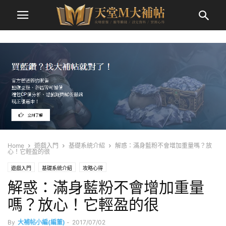
Home
遊戲入門
基礎系統介紹
解惑：滿身藍粉不會增加重量嗎？放
心！它輕盈的很
遊戲入門
基礎系統介紹
攻略心得
解惑：滿身藍粉不會增加重量
嗎？放心！它輕盈的很
By
大補帖小編(編董)
-
2017/07/02