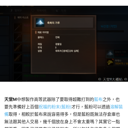
天堂M
中想製作高等武器除了要取得超難打到的
藍布
之外，也
要先準備好上百個
祝福的粉末(藍粉)
才行，藍粉可以透過
溶解裝
備
取得，相較於藍布來說容易得多，但是藍粉既無法存倉庫也
無法跟其他人交易，幾千個放在身上不會太重嗎？其實它一點