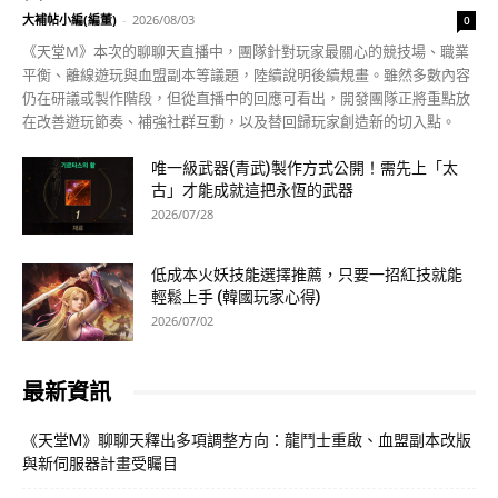
大補帖小編(編董)
-
2026/08/03
0
《天堂M》本次的聊聊天直播中，團隊針對玩家最關心的競技場、職業
平衡、離線遊玩與血盟副本等議題，陸續說明後續規畫。雖然多數內容
仍在研議或製作階段，但從直播中的回應可看出，開發團隊正將重點放
在改善遊玩節奏、補強社群互動，以及替回歸玩家創造新的切入點。
唯一級武器(青武)製作方式公開！需先上「太
古」才能成就這把永恆的武器
2026/07/28
低成本火妖技能選擇推薦，只要一招紅技就能
輕鬆上手 (韓國玩家心得)
2026/07/02
最新資訊
《天堂M》聊聊天釋出多項調整方向：龍鬥士重啟、血盟副本改版
與新伺服器計畫受矚目