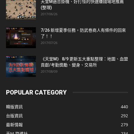
天堂M適合掛機、好打怪的快速賺錢場地推薦
(整理)
2017/06/26
7/26 新增夏季任務，防武卷商人有條件的回來
了！！
2017/07/26
《天堂M》 8/9 更新五大重點整理：地圖、血盟
貢獻/考勤獎勵、變身、交易所
2017/08/09
POPULAR CATEGORY
韓版資訊
440
台版資訊
292
最新情報
279
天M 路透社
234