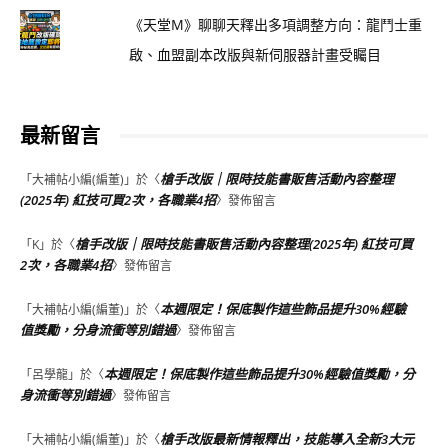
《天堂M》聊聊天釋出多項調整方向：龍鬥士重
啟、血盟副本改版與新伺服器計畫受矚目
最新留言
槍手改版｜限時技能書販售活動內容整理
「
大補帖小編(編董)
」於〈
(2025年) 紅技可買2次，各職業4招
〉發佈留言
槍手改版｜限時技能書販售活動內容整理(2025年) 紅技可買
「
K
」於〈
2次，各職業4招
〉發佈留言
本週限定！保底製作這些飾品提升30%經驗
「
大補帖小編(編董)
」於〈
值獎勵，分身流衝等別錯過
〉發佈留言
本週限定！保底製作這些飾品提升30%經驗值獎勵，分
「
呂學龍
」於〈
身流衝等別錯過
〉發佈留言
槍手改版最新情報釋出，技能導入全新3大元
「
大補帖小編(編董)
」於〈