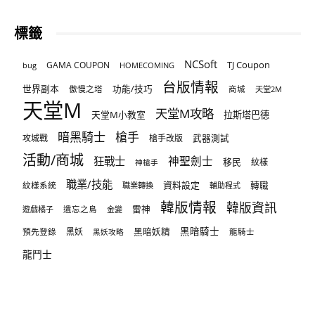
標籤
NCSoft
TJ Coupon
GAMA COUPON
bug
HOMECOMING
台版情報
世界副本
傲慢之塔
功能/技巧
商城
天堂2M
天堂M
天堂M攻略
天堂M小教室
拉斯塔巴德
暗黑騎士
槍手
攻城戰
槍手改版
武器測試
活動/商城
狂戰士
神聖劍士
移民
紋樣
神槍手
職業/技能
資料設定
紋樣系統
轉職
職業轉換
輔助程式
韓版情報
韓版資訊
雷神
遊戲橘子
遺忘之島
金變
黑暗騎士
預先登錄
黑妖
黑暗妖精
龍騎士
黑妖攻略
龍鬥士