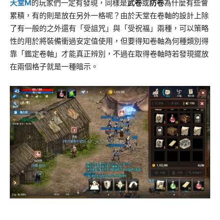
天堂M
的玩家們一定有發現，同樣是
武卷
或
防卷
為什麼有些會
累積，有的則是放在另外一格呢？由於天堂在卷軸的設計上除
了有一般的之外還有「受詛咒」與「受祝福」兩種，可以策略
性的用於將裝備衝過安定值使用，但要得知卷軸為何種類別得
靠「鑑定卷軸」才能真正辨別，不過在取得卷軸時若發現擺放
在兩個格子就是一種暗示。