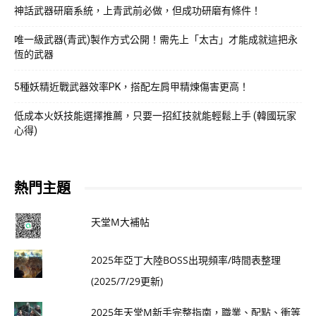
神話武器研磨系統，上青武前必做，但成功研磨有條件！
唯一級武器(青武)製作方式公開！需先上「太古」才能成就這把永
恆的武器
5種妖精近戰武器效率PK，搭配左肩甲精煉傷害更高！
低成本火妖技能選擇推薦，只要一招紅技就能輕鬆上手 (韓國玩家
心得)
熱門主題
天堂M大補帖
2025年亞丁大陸BOSS出現頻率/時間表整理
(2025/7/29更新)
2025年天堂M新手完整指南，職業、配點、衝等