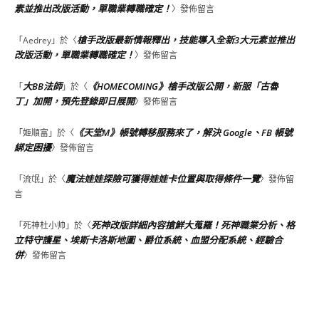
素並推出改版活動，單職業轉職確定！
〉發佈留言
槍手改版最新情報釋出，技能導入全新3大元素並推出
「
Aedrey
」於〈
改版活動，單職業轉職確定！
〉發佈留言
大BB法師
《HOMECOMING》槍手改版公開，新服「古魯
「
」於〈
丁」加開，預先登錄即日展開
〉發佈留言
《天堂M》帳號轉移服務來了，解決 Google、FB 帳號
「
姬順富
」於〈
綁定困擾
〉發佈留言
魔法娃娃探險可獲得娃娃卡位置與取得條件一覽
「
流氓
」於〈
〉發佈留
言
死神改版詳細內容搶鮮大蒐羅！死神職業分析、格
「
死神杜小帅
」於〈
立特守護星、埃斯卡洛斯地圖、爵位系統、血盟分配系統、經驗合
併
〉發佈留言