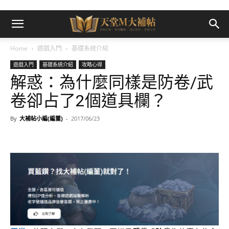
Home
遊戲入門
基礎系統介紹
遊戲入門
基礎系統介紹
攻略心得
解惑：為什麼同樣是防卷/武
卷卻占了2個道具欄？
By
大補帖小編(編董)
-
2017/06/23