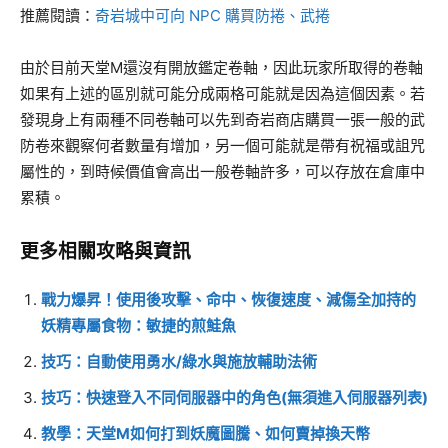
推薦閱讀：
奇岩城中可向 NPC 購買防捲、武捲
由於目前天堂M還沒有開放鑑定卷軸，因此玩家所取得的卷軸
如果有上述的區別就可能分成兩格可能就是因為這個因素。若
發現身上有兩種不同卷軸可以先到奇岩商店購買一張一般的武
防卷來觀察何者數量有增加，另一個可能就是帶有祝福或詛咒
屬性的，到時候價值會高出一般卷軸許多，可以存放在倉庫中
累積。
更多相關攻略與資訊
戰力爆昇！使用後攻擊、命中、恢復速度、減傷全加持的
妖精專屬食物：敏捷的煎鮭魚
技巧：自動使用勇水/綠水與施放輔助法術
技巧：快速登入不同伺服器中的角色(無須進入伺服器列表)
教學：天堂M如何打到妖魔圖騰、如何賣掉換天幣