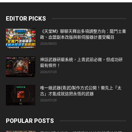
EDITOR PICKS
《天堂M》聊聊天釋出多項調整方向：龍鬥士重
啟、血盟副本改版與新伺服器計畫受矚目
2026/08/03
神話武器研磨系統，上青武前必做，但成功研
磨有條件！
2026/07/29
唯一級武器(青武)製作方式公開！需先上「太
古」才能成就這把永恆的武器
2026/07/28
POPULAR POSTS