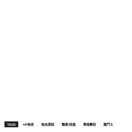
TAGS
HP吸收
吸血測試
職業/技能
黑暗擊砍
龍鬥士