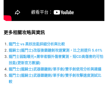
更多相關攻略與資訊
龍鬥士 vs 黑妖技能詳細分析與比較
龍騎士(龍鬥士)改版後鎖鏈劍攻速實測，比之前提升 5.61%
龍鬥士弱點曝光+屠宰者額外傷害實測，短CD高傷害的可怕
技能(更新官方數據)
龍鬥士(龍騎士)武器鎖鏈劍/單手劍/雙手劍使用分析與建議
龍鬥士(龍騎士)武器鎖鏈劍/單手劍/雙手劍攻擊速度測試比
較