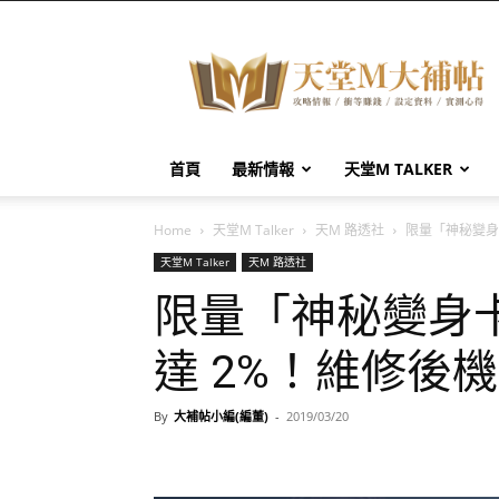
天
堂
M
大
補
帖
首頁
最新情報
天堂M TALKER
Home
天堂M Talker
天M 路透社
限量「神秘變身
天堂M Talker
天M 路透社
限量「神秘變身
達 2%！維修後
By
大補帖小編(編董)
-
2019/03/20