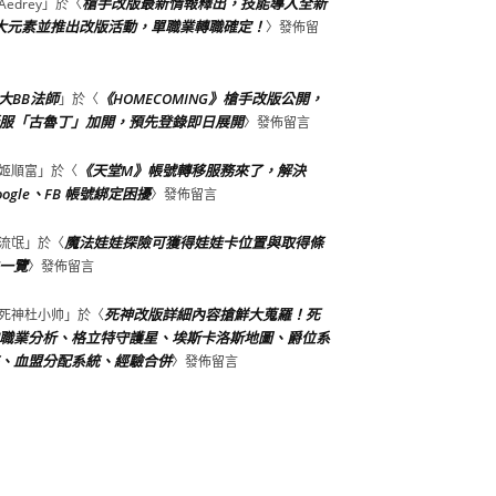
槍手改版最新情報釋出，技能導入全新
Aedrey
」於〈
大元素並推出改版活動，單職業轉職確定！
〉發佈留
大BB法師
《HOMECOMING》槍手改版公開，
」於〈
服「古魯丁」加開，預先登錄即日展開
〉發佈留言
《天堂M》帳號轉移服務來了，解決
姬順富
」於〈
oogle、FB 帳號綁定困擾
〉發佈留言
魔法娃娃探險可獲得娃娃卡位置與取得條
流氓
」於〈
一覽
〉發佈留言
死神改版詳細內容搶鮮大蒐羅！死
死神杜小帅
」於〈
職業分析、格立特守護星、埃斯卡洛斯地圖、爵位系
、血盟分配系統、經驗合併
〉發佈留言