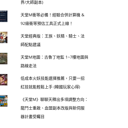
界/大師副本)
天堂M衝等必備！經驗合併計算機 &
92級衝等預估工具正式上線！
天堂經典版：王族、妖精、騎士、法
師配點建議
天堂M地圖：古魯丁地監 1~7樓地圖與
路線走法
低成本火妖技能選擇推薦，只要一招
紅技就能輕鬆上手 (韓國玩家心得)
《天堂M》聊聊天釋出多項調整方向：
龍鬥士重啟、血盟副本改版與新伺服
器計畫受矚目