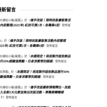
最新留言
槍手改版｜限時技能書販售活
大補帖小編(編董)
」於〈
內容整理(2025年) 紅技可買2次，各職業4招
〉發佈留
槍手改版｜限時技能書販售活動內容整理
K
」於〈
2025年) 紅技可買2次，各職業4招
〉發佈留言
本週限定！保底製作這些飾品
大補帖小編(編董)
」於〈
升30%經驗值獎勵，分身流衝等別錯過
〉發佈留言
本週限定！保底製作這些飾品提升30%
呂學龍
」於〈
驗值獎勵，分身流衝等別錯過
〉發佈留言
槍手改版最新情報釋出，技能
大補帖小編(編董)
」於〈
入全新3大元素並推出改版活動，單職業轉職確
！
〉發佈留言