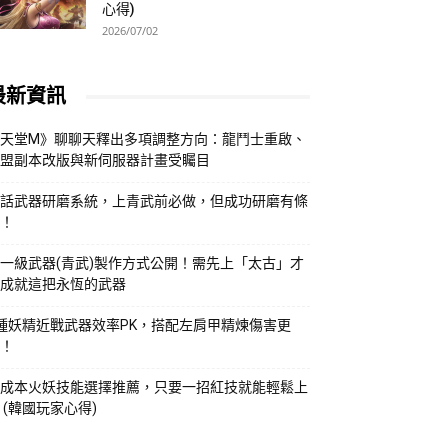
心得)
2026/07/02
最新資訊
天堂M》聊聊天釋出多項調整方向：龍鬥士重啟、
盟副本改版與新伺服器計畫受矚目
話武器研磨系統，上青武前必做，但成功研磨有條
！
一級武器(青武)製作方式公開！需先上「太古」才
成就這把永恆的武器
種妖精近戰武器效率PK，搭配左肩甲精煉傷害更
！
成本火妖技能選擇推薦，只要一招紅技就能輕鬆上
 (韓國玩家心得)