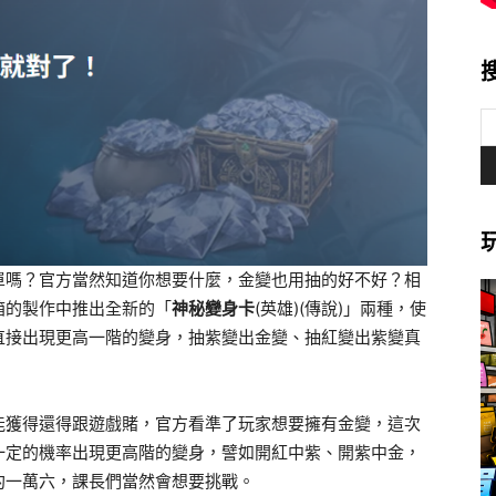
單嗎？官方當然知道你想要什麼，金變也用抽的好不好？相
箱的製作中推出全新的「
神秘變身卡
(英雄)(傳說)」兩種，使
直接出現更高一階的變身，抽紫變出金變、抽紅變出紫變真
能獲得還得跟遊戲賭，官方看準了玩家想要擁有金變，這次
一定的機率出現更高階的變身，譬如開紅中紫、開紫中金，
約一萬六，課長們當然會想要挑戰。