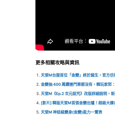
更多相關攻略與資訊
天堂M台服首位「金變」終於誕生，官方仿
金變抽 400 萬鑽連門票都沒有，韓玩家怒：sorry
天堂M《Ep.2 次元詛咒》改版詳細說明
[影片] 韓版天堂M首張金變出爐！超級大課長 6
天堂M 神話級變身(金變)能力一覽表