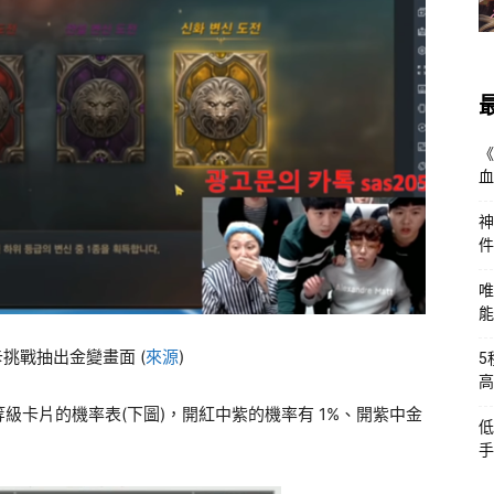
《
血
神
件
唯
能
卡挑戰抽出金變畫面 (
來源
)
5
高
級卡片的機率表(下圖)，開紅中紫的機率有 1%、開紫中金
低
手