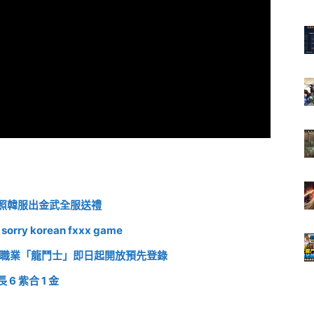
照韓服出金武全服送禮
 korean fxxx game
，新職業「龍鬥士」即日起開放預先登錄
 紫合 1 金