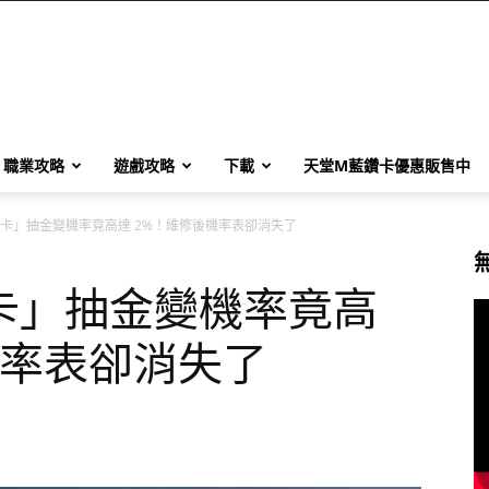
職業攻略
遊戲攻略
下載
天堂M藍鑽卡優惠販售中
卡」抽金變機率竟高達 2%！維修後機率表卻消失了
卡」抽金變機率竟高
機率表卻消失了