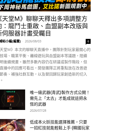
《天堂M》聊聊天釋出多項調整方
向：龍鬥士重啟、血盟副本改版與
新伺服器計畫受矚目
補帖小編(編董)
-
2026/08/03
0
天堂M》本次的聊聊天直播中，團隊針對玩家最關心的
技場、職業平衡、離線遊玩與血盟副本等議題，陸續
明後續規畫。雖然多數內容仍在研議或製作階段，但
直播中的回應可看出，開發團隊正將重點放在改善遊
節奏、補強社群互動，以及替回歸玩家創造新的切入
。
唯一級武器(青武)製作方式公開！
需先上「太古」才能成就這把永
恆的武器
2026/07/28
低成本火妖技能選擇推薦，只要
一招紅技就能輕鬆上手 (韓國玩家