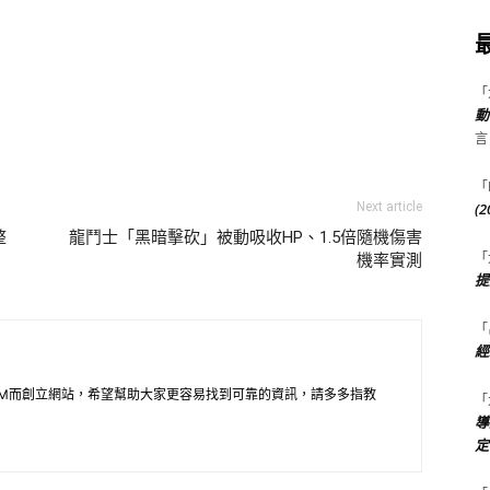
「
動
言
「
Next article
(
整
龍鬥士「黑暗擊砍」被動吸收HP、1.5倍隨機傷害
「
機率實測
提
「
經
M而創立網站，希望幫助大家更容易找到可靠的資訊，請多多指教
「
導
定