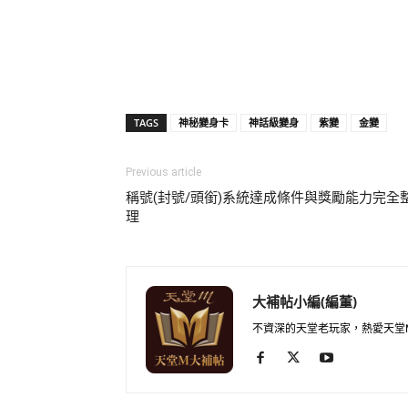
TAGS
神秘變身卡
神話級變身
紫變
金變
Previous article
稱號(封號/頭銜)系統達成條件與獎勵能力完全
理
大補帖小編(編董)
不資深的天堂老玩家，熱愛天堂