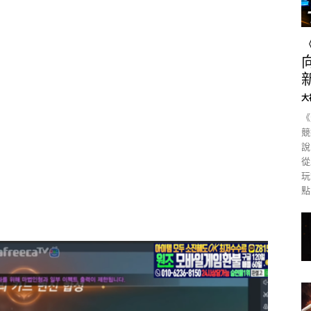
大
《
競
說
從
玩
點