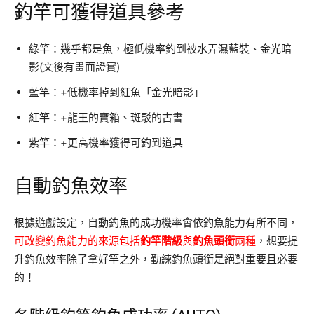
釣竿可獲得道具參考
綠竿：幾乎都是魚，極低機率釣到被水弄濕藍裝、金光暗
影(文後有畫面證實)
藍竿：+低機率掉到紅魚「金光暗影」
紅竿：+龍王的寶箱、斑駁的古書
紫竿：+更高機率獲得可釣到道具
自動釣魚效率
根據遊戲設定，自動釣魚的成功機率會依釣魚能力有所不同，
可改變釣魚能力的來源包括
釣竿階級
與
釣魚頭銜
兩種
，想要提
升釣魚效率除了拿好竿之外，勤練釣魚頭銜是絕對重要且必要
的！