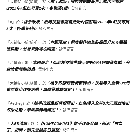
槍手改版｜限時技能書販售活動內容整理
「
大補帖小編(編董)
」於〈
(2025年) 紅技可買2次，各職業4招
〉發佈留言
槍手改版｜限時技能書販售活動內容整理(2025年) 紅技可買
「
K
」於〈
2次，各職業4招
〉發佈留言
本週限定！保底製作這些飾品提升30%經驗
「
大補帖小編(編董)
」於〈
值獎勵，分身流衝等別錯過
〉發佈留言
本週限定！保底製作這些飾品提升30%經驗值獎勵，分
「
呂學龍
」於〈
身流衝等別錯過
〉發佈留言
槍手改版最新情報釋出，技能導入全新3大元
「
大補帖小編(編董)
」於〈
素並推出改版活動，單職業轉職確定！
〉發佈留言
槍手改版最新情報釋出，技能導入全新3大元素並推出
「
Aedrey
」於〈
改版活動，單職業轉職確定！
〉發佈留言
大BB法師
《HOMECOMING》槍手改版公開，新服「古魯
「
」於〈
丁」加開，預先登錄即日展開
〉發佈留言