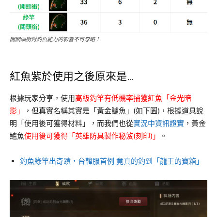
開關頭銜對釣魚能力的影響不可忽略！
紅魚紫於使用之後原來是…
根據玩家分享，使用
高級釣竿有低機率捕獲紅魚「金光暗
影」
，但真實名稱其實是「黃金鱸魚」(如下圖)，根據道具說
明「使用後可獲得材料」，而我們也從
實況中資訊證實
，黃金
鱸魚
使用後可獲得「英雄防具製作秘笈(刻印)」
。
釣魚綠竿出奇蹟，台韓服首例 竟真的釣到「龍王的寶箱」