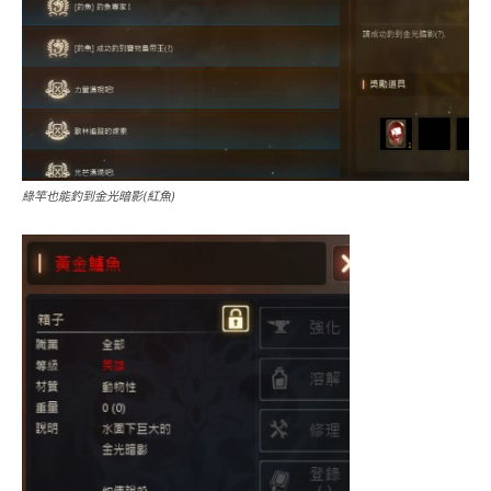
綠竿也能釣到金光暗影(紅魚)