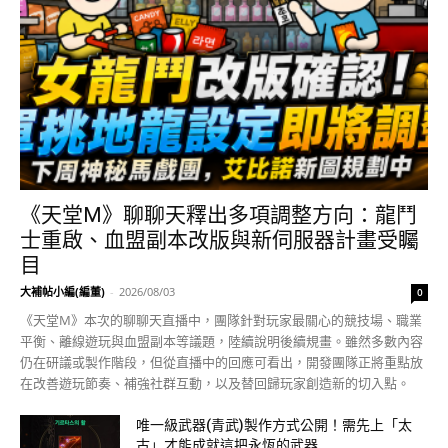
《天堂M》聊聊天釋出多項調整方向：龍鬥
士重啟、血盟副本改版與新伺服器計畫受矚
目
大補帖小編(編董)
-
2026/08/03
0
《天堂M》本次的聊聊天直播中，團隊針對玩家最關心的競技場、職業
平衡、離線遊玩與血盟副本等議題，陸續說明後續規畫。雖然多數內容
仍在研議或製作階段，但從直播中的回應可看出，開發團隊正將重點放
在改善遊玩節奏、補強社群互動，以及替回歸玩家創造新的切入點。
唯一級武器(青武)製作方式公開！需先上「太
古」才能成就這把永恆的武器