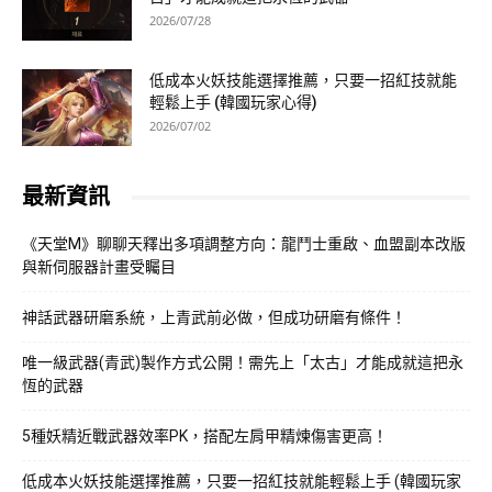
2026/07/28
低成本火妖技能選擇推薦，只要一招紅技就能
輕鬆上手 (韓國玩家心得)
2026/07/02
最新資訊
《天堂M》聊聊天釋出多項調整方向：龍鬥士重啟、血盟副本改版
與新伺服器計畫受矚目
神話武器研磨系統，上青武前必做，但成功研磨有條件！
唯一級武器(青武)製作方式公開！需先上「太古」才能成就這把永
恆的武器
5種妖精近戰武器效率PK，搭配左肩甲精煉傷害更高！
低成本火妖技能選擇推薦，只要一招紅技就能輕鬆上手 (韓國玩家