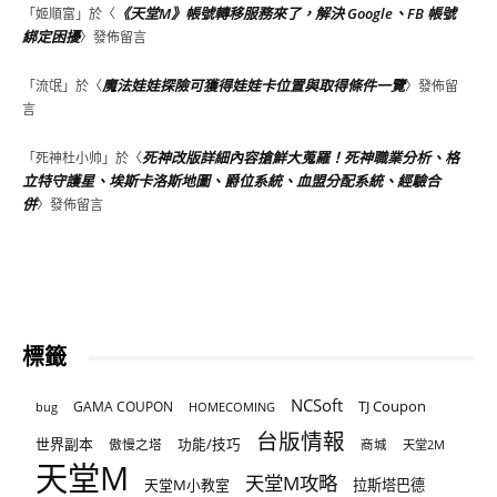
《天堂M》帳號轉移服務來了，解決 Google、FB 帳號
「
姬順富
」於〈
綁定困擾
〉發佈留言
魔法娃娃探險可獲得娃娃卡位置與取得條件一覽
「
流氓
」於〈
〉發佈留
言
死神改版詳細內容搶鮮大蒐羅！死神職業分析、格
「
死神杜小帅
」於〈
立特守護星、埃斯卡洛斯地圖、爵位系統、血盟分配系統、經驗合
併
〉發佈留言
標籤
NCSoft
TJ Coupon
GAMA COUPON
bug
HOMECOMING
台版情報
世界副本
傲慢之塔
功能/技巧
商城
天堂2M
天堂M
天堂M攻略
天堂M小教室
拉斯塔巴德