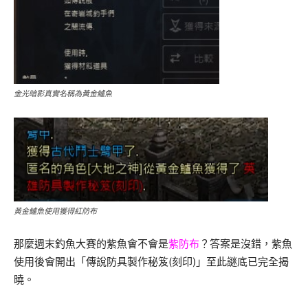
金光暗影真實名稱為黃金鱸魚
黃金鱸魚使用獲得紅防布
那麼週末釣魚大賽的紫魚會不會是
紫防布
？答案是沒錯，紫魚
使用後會開出「傳說防具製作秘笈(刻印)」至此謎底已完全揭
曉。