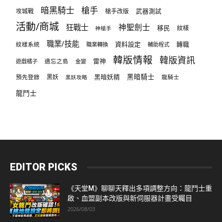
暗黑騎士
槍手
攻城戰
槍手改版
武器測試
活動/商城
狂戰士
神聖劍士
移民
紋樣
神槍手
職業/技能
資料設定
紋樣系統
轉職
職業轉換
輔助程式
韓版情報
韓版資訊
雷神
遊戲橘子
遺忘之島
金變
黑暗騎士
預先登錄
黑妖
黑暗妖精
龍騎士
黑妖攻略
龍鬥士
EDITOR PICKS
《天堂M》聊聊天釋出多項調整方向：龍鬥士重
啟、血盟副本改版與新伺服器計畫受矚目
2026/08/03