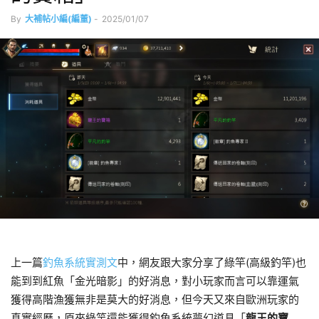
By
大補帖小編(編董)
-
2025/01/07
上一篇
釣魚系統實測文
中，網友跟大家分享了綠竿(高級釣竿)也
能到到紅魚「金光暗影」的好消息，對小玩家而言可以靠運氣
獲得高階漁獲無非是莫大的好消息，但今天又來自歐洲玩家的
真實經歷，原來綠竿還能獲得釣魚系統夢幻道具「
龍王的寶