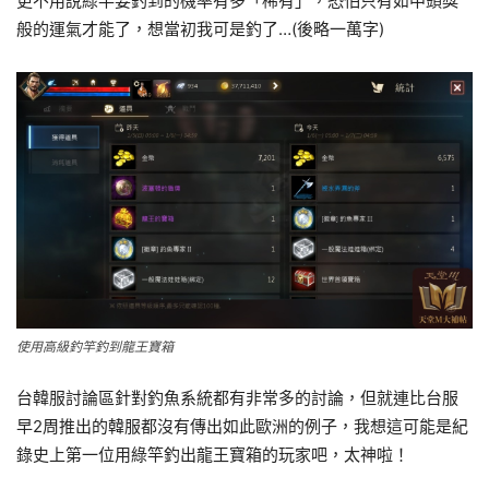
更不用說綠竿要釣到的機率有多「稀有」，恐怕只有如中頭獎
般的運氣才能了，想當初我可是釣了…(後略一萬字)
使用高級釣竿釣到龍王寶箱
台韓服討論區針對釣魚系統都有非常多的討論，但就連比台服
早2周推出的韓服都沒有傳出如此歐洲的例子，我想這可能是紀
錄史上第一位用綠竿釣出龍王寶箱的玩家吧，太神啦！