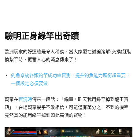
驗明正身綠竿出奇蹟
歐洲玩家的好運總是令人稱羨，當大家還在討論溶解(交換)紅裝
換紫竿時，振奮人心的消息傳來了！
釣魚系統各類釣竿成功率實測，提升釣魚能力頭銜超重要，
一個設定必須要做
觀眾在
實況時
傳來一段話：「編董，昨天我用綠竿掉到龍王寶
箱」，在場觀眾幾乎不敢相信，可能僅有萬分之一不到的機率
竟然真的能用綠竿掉到如此高價的寶物！