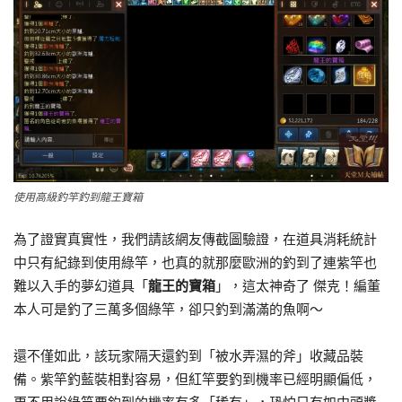
使用高級釣竿釣到龍王寶箱
為了證實真實性，我們請該網友傳截圖驗證，在道具消耗統計
中只有紀錄到使用綠竿，也真的就那麼歐洲的釣到了連紫竿也
難以入手的夢幻道具「
龍王的寶箱
」，這太神奇了 傑克！編董
本人可是釣了三萬多個綠竿，卻只釣到滿滿的魚啊～
還不僅如此，該玩家隔天還釣到「被水弄濕的斧」收藏品裝
備。紫竿釣藍裝相對容易，但紅竿要釣到機率已經明顯偏低，