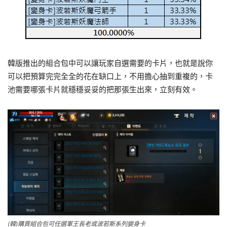
韓版推出的組合包中可以讓玩家自選需要的卡片，也就是說你
可以把預算完完全全的花在缺口上，不用擔心抽到重複的，卡
池需要哪張卡片就穩穩妥妥的把那張生出來，立刻有效。
(韓)購買組合包可任選軍王長老或波若斯系列變身卡