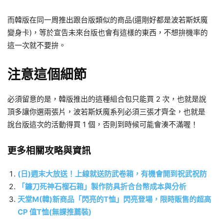
而韓版在同一周推出跟台版類似的商品(還剛好都是波若斯妖魔
變身卡)，等於宣告未來台版也會有這樣的東西，不想拚機率的
這一次就不要拚。
注意這個細節
必須留意的是，韓版推出的這種組合包只能買 2 次，也就是說
頂多讓你選兩張片，波若斯妖魔系列必須三張才齊全，也就是
說台版這次的活動得買 1 個，否則到時候可能會湊不滿喔！
更多相關攻略與資訊
(日)週末大放送！上線就送防武卷箱，有機會開到祝武祝防
「鐮刀死神石榴石箱」製作防具折合台幣成本與分析
天堂M(韓)新商品「閃亮的T恤」閃亮登場，限時販售的超高
CP 值T恤(無課推薦裝)