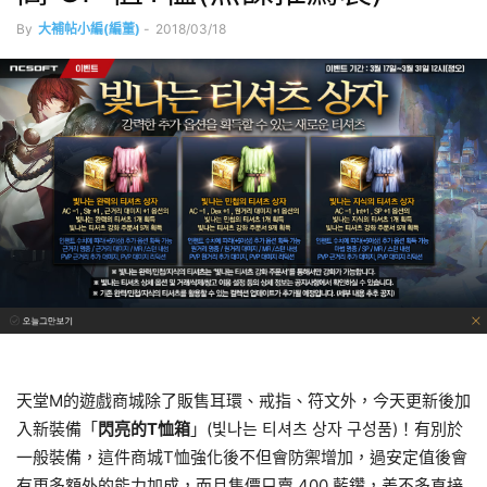
By
大補帖小編(編董)
-
2018/03/18
天堂M的遊戲商城除了販售耳環、戒指、符文外，今天更新後加
入新裝備「
閃亮的T恤箱
」(빛나는 티셔츠 상자 구성품)！有別於
一般裝備，這件商城T恤強化後不但會防禦增加，過安定值後會
有更多額外的能力加成，而且售價只賣 400 藍鑽，差不多直接