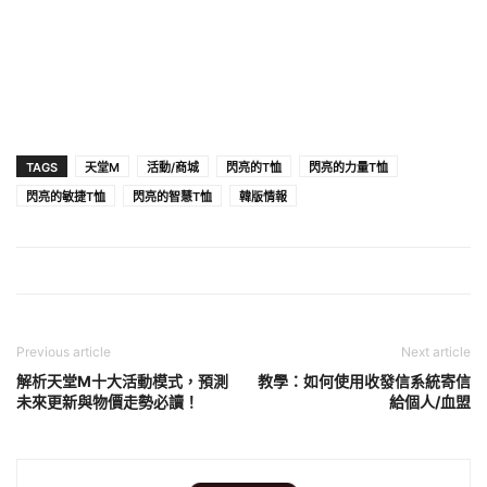
TAGS
天堂M
活動/商城
閃亮的T恤
閃亮的力量T恤
閃亮的敏捷T恤
閃亮的智慧T恤
韓版情報
Previous article
Next article
解析天堂M十大活動模式，預測
教學：如何使用收發信系統寄信
未來更新與物價走勢必讀！
給個人/血盟