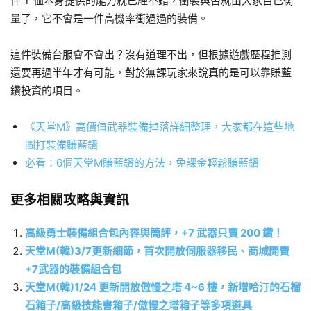
件 T 恤本身提供的能力就已經不錯，衝裝與否就由大家自己衡
量了，它不會是一件高機率衝過過的裝備。
這件裝備台服會不會出？沒有道理不出，但根據遊戲歷程推測
還要再過半年才有可能，對於無課玩家來說真的是可以靠賺藍
鑽投資的項目。
《天堂M》高價值武器裝備掉落詳細整理，大家都在這些地
圖打裝備賺藍鑽
必看：6個天堂M賺藍鑽的方法，免課金輕鬆賺藍鑽
更多相關攻略與資訊
高級勇士裝備組合包內容與簡評，+7 武器只賣 200 鑽！
天堂M(韓)3/7更新細節，首次開放伺服器移民、商城開賣
+7武器的裝備組合包
天堂M(韓)1/24 更新開放傲慢之塔 4~6 樓，新增哈汀的石榴
石箱子/高級技能書箱子/傲慢之塔箱子等多項道具